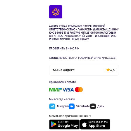
АКЦИОНЕРНАЯ КОМПАНИЯ С ОГРАНИЧЕННОЙ
ОТВЕТСТВЕННОСТЬЮ «ЛАНИАКЕЯ» (LANIAKEA LLC)
ИНН/
КИО 9909637467/63746 КПП 231087001
НАЛОГОВЫЙ
ОРГАН ПОСТАНОВКИ НА УЧЁТ 2310 — ИНСПЕКЦИЯ ФНС
РОССИИ № 2 ПО Г. КРАСНОДАРУ
ПРОВЕРИТЬ В ФНС РФ
СВИДЕТЕЛЬСТВО НА ТОВАРНЫЙ ЗНАК №1137338
Мы на Яндекс
4,9
Принимаем к оплате
Мы всегда на связи
Telegram
Vkontakte
Дзен
Мобильное приложение DoBuy