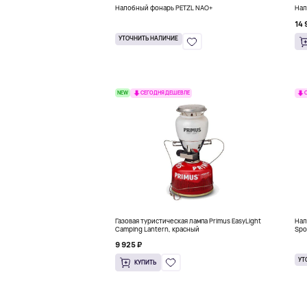
Налобный фонарь PETZL NAO+
Нал
14 
УТОЧНИТЬ НАЛИЧИЕ
NEW
СЕГОДНЯ ДЕШЕВЛЕ
Газовая туристическая лампа Primus EasyLight
Нал
Camping Lantern, красный
Spo
9 925 ₽
УТ
КУПИТЬ