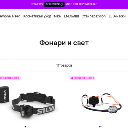
ПРОМОКОД
DOBUYFIRST
-2000 ₽ НА ПЕРВЫЙ ЗАКАЗ
iPhone 17 Pro
Косметика и уход
Nike
EMO&AIBI
Стайлер Dyson
LED-маски
Фонари и свет
11
товаров
СЕГОДНЯ ДЕШЕВЛЕ
СЕГОДНЯ ДЕШЕВЛЕ