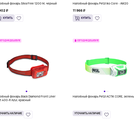
обный фонарь Silva Free 1200 M, черный
Налобный фонарь Petzl Iko Core - AW20
902 ₽
11 966 ₽
КУПИТЬ
КУПИТЬ
СЕГОДНЯ ДЕШЕВЛЕ
СЕГОДНЯ ДЕШЕВЛЕ
обный фонарь Black Diamond Front Liner
Налобный фонарь Petzl ACTIK CORE, зелен
t 400-R Azul, красный
ОЧНИТЬ НАЛИЧИЕ
УТОЧНИТЬ НАЛИЧИЕ