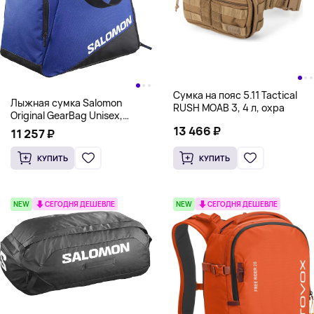
Сумка на пояс 5.11 Tactical
Лыжная сумка Salomon
RUSH MOAB 3, 4 л, охра
Original GearBag Unisex,
синий
13 466 ₽
11 257 ₽
КУПИТЬ
КУПИТЬ
NEW
СЕГОДНЯ ДЕШЕВЛЕ
NEW
СЕГОДНЯ ДЕШЕВЛЕ