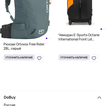
Чемодан E-Sports Octane
International Front Lid
Expandable 4 Wh Regular
Рюкзак Ortovox Free Rider
price, черный/оранжевый
28L, серый
УТОЧНИТЬ НАЛИЧИЕ
УТОЧНИТЬ НАЛИЧИЕ
DoBuy
Россия