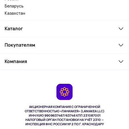
Беларусь
Казахстан
Каталог
Смартфоны и гаджеты
Покупателям
Ноутбуки, мониторы, VR
Товары для дома
Служба поддержки
Косметика и уход
Компания
Как заказать
Активный отдых
Оплата
О сервисе
Планшеты
Доставка
Контакты
Игровые консоли
Гарантия
Камеры
Возврат
TV и мультимедиа
Выкуп товара
Музыка и звук
АКЦИОНЕРНАЯ КОМПАНИЯ С ОГРАНИЧЕННОЙ
Спорт
ОТВЕТСТВЕННОСТЬЮ «ЛАНИАКЕЯ» (LANIAKEA LLC)
ИНН/КИО 9909637467/63746 КПП 231087001
Здоровье
НАЛОГОВЫЙ ОРГАН ПОСТАНОВКИ НА УЧЁТ 2310 —
Здоровье питомцев
ИНСПЕКЦИЯ ФНС РОССИИ № 2 ПО Г. КРАСНОДАРУ