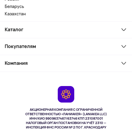
Беларусь
Казахстан
Каталог
Смартфоны и гаджеты
Покупателям
Ноутбуки, мониторы, VR
Товары для дома
Служба поддержки
Косметика и уход
Компания
Как заказать
Активный отдых
Оплата
О сервисе
Планшеты
Доставка
Контакты
Игровые консоли
Гарантия
Камеры
Возврат
TV и мультимедиа
Выкуп товара
Музыка и звук
АКЦИОНЕРНАЯ КОМПАНИЯ С ОГРАНИЧЕННОЙ
Спорт
ОТВЕТСТВЕННОСТЬЮ «ЛАНИАКЕЯ» (LANIAKEA LLC)
ИНН/КИО 9909637467/63746 КПП 231087001
Здоровье
НАЛОГОВЫЙ ОРГАН ПОСТАНОВКИ НА УЧЁТ 2310 —
Здоровье питомцев
ИНСПЕКЦИЯ ФНС РОССИИ № 2 ПО Г. КРАСНОДАРУ