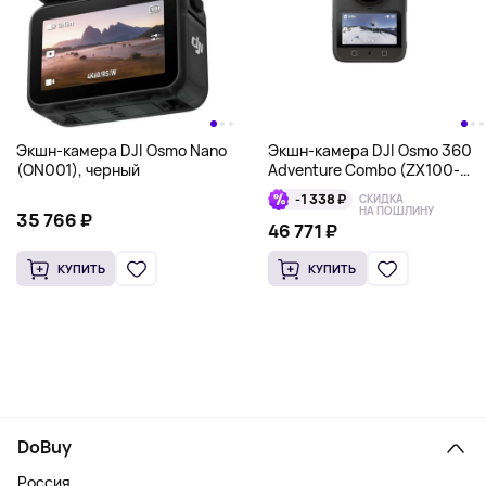
Экшн-камера DJI Osmo Nano
Экшн-камера DJI Osmo 360
(ON001), черный
Adventure Combo (ZX100-
C1), черный
-1 338 ₽
СКИДКА
НА ПОШЛИНУ
35 766 ₽
46 771 ₽
КУПИТЬ
КУПИТЬ
DoBuy
Россия