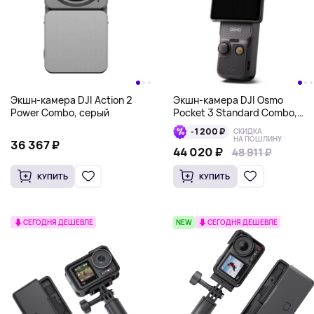
Экшн-камера DJI Action 2
Экшн-камера DJI Osmo
Power Combo, серый
Pocket 3 Standard Combo,
черный
-1 200 ₽
СКИДКА
НА ПОШЛИНУ
36 367 ₽
44 020 ₽
48 911 ₽
48 911 ₽
КУПИТЬ
КУПИТЬ
СЕГОДНЯ ДЕШЕВЛЕ
NEW
СЕГОДНЯ ДЕШЕВЛЕ