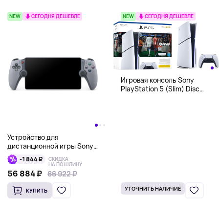
NEW
СЕГОДНЯ ДЕШЕВЛЕ
NEW
СЕГОДНЯ ДЕШЕВЛЕ
Игровая консоль Sony
PlayStation 5 (Slim) Disc
Edition + EA Sports FC 26
Bundle
Устройство для
дистанционной игры Sony
PlayStation Portal 30th
-1 844 ₽
СКИДКА
Anniversary Limited Edition,
НА ПОШЛИНУ
серый
56 884 ₽
66 922 ₽
66 922 ₽
УТОЧНИТЬ НАЛИЧИЕ
КУПИТЬ