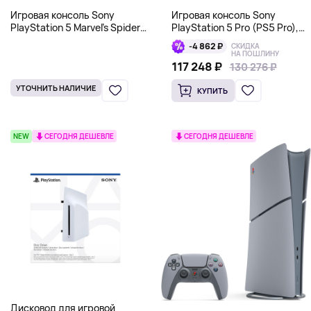
Игровая консоль Sony
Игровая консоль Sony
PlayStation 5 Marvel’s Spider-
PlayStation 5 Pro (PS5 Pro),
Man 2 Limited Edition Bundle
без дисковода, 2Тб, белая
-4 862 ₽
СКИДКА
(PS5), 825 Гб
CFI-7121
НА ПОШЛИНУ
117 248 ₽
130 276 ₽
130 276 ₽
УТОЧНИТЬ НАЛИЧИЕ
КУПИТЬ
NEW
СЕГОДНЯ ДЕШЕВЛЕ
СЕГОДНЯ ДЕШЕВЛЕ
Дисковод для игровой