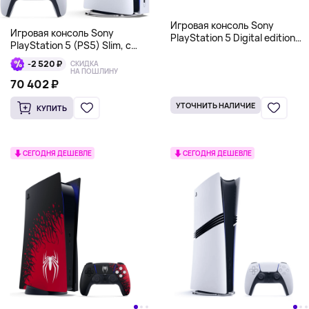
Игровая консоль Sony
Игровая консоль Sony
PlayStation 5 Digital edition
PlayStation 5 (PS5) Slim, с
Marvel’s Spider-Man 2 Limited
дисководом, 1 Тб, белый
Edition Bundle (PS5), 825 Гб
-2 520 ₽
СКИДКА
НА ПОШЛИНУ
70 402 ₽
УТОЧНИТЬ НАЛИЧИЕ
КУПИТЬ
СЕГОДНЯ ДЕШЕВЛЕ
СЕГОДНЯ ДЕШЕВЛЕ