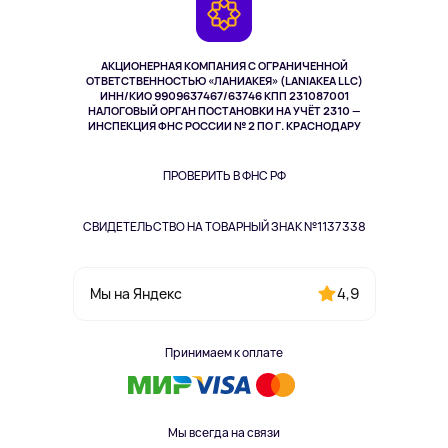
Камеры
Возврат
TV и мультимедиа
Выкуп товара
Музыка и звук
АКЦИОНЕРНАЯ КОМПАНИЯ С ОГРАНИЧЕННОЙ
Спорт
ОТВЕТСТВЕННОСТЬЮ «ЛАНИАКЕЯ» (LANIAKEA LLC)
ИНН/КИО 9909637467/63746 КПП 231087001
Здоровье
НАЛОГОВЫЙ ОРГАН ПОСТАНОВКИ НА УЧЁТ 2310 —
Здоровье питомцев
ИНСПЕКЦИЯ ФНС РОССИИ № 2 ПО Г. КРАСНОДАРУ
Книги
Одежда и аксессуары
ПРОВЕРИТЬ В ФНС РФ
СВИДЕТЕЛЬСТВО НА ТОВАРНЫЙ ЗНАК №1137338
4,9
Мы на Яндекс
Принимаем к оплате
Мы всегда на связи