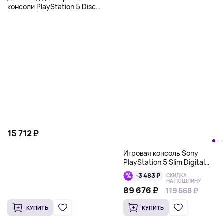
консоли PlayStation 5 Disc
Drive, белый
15 712 ₽
Игровая консоль Sony
PlayStation 5 Slim Digital
Edition 30th Anniversary
-3 483 ₽
СКИДКА
Limited Edition, 1 Тб, серый
НА ПОШЛИНУ
89 676 ₽
119 568 ₽
119 568 ₽
КУПИТЬ
КУПИТЬ