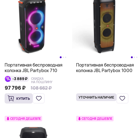
Портативная беспроводная
Портативная беспроводная
колонка JBL Partybox 710
колонка JBL Partybox 1000
-3 889 ₽
СКИДКА
НА ПОШЛИНУ
97 796 ₽
108 662 ₽
108 662 ₽
УТОЧНИТЬ НАЛИЧИЕ
КУПИТЬ
СЕГОДНЯ ДЕШЕВЛЕ
СЕГОДНЯ ДЕШЕВЛЕ