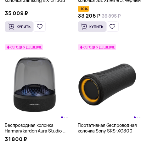
колонка Samsung MX-ST50B
колонка JBL Xtreme 3, черный
-10%
35 009 ₽
33 205 ₽
36 895 ₽
КУПИТЬ
КУПИТЬ
СЕГОДНЯ ДЕШЕВЛЕ
СЕГОДНЯ ДЕШЕВЛЕ
Беспроводная колонка
Портативная беспроводная
Harman/kardon Aura Studio 4,
колонка Sony SRS-XG300
черный
31 800 ₽