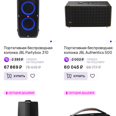
Портативная беспроводная
Портативная беспроводная
колонка JBL Partybox 310
колонка JBL Authentics 500
-2 393 ₽
-2 002 ₽
СКИДКА
СКИДКА
НА ПОШЛИНУ
НА ПОШЛИНУ
67 869 ₽
60 045 ₽
75 410 ₽
75 410 ₽
66 717 ₽
66 717 ₽
КУПИТЬ
КУПИТЬ
СЕГОДНЯ ДЕШЕВЛЕ
СЕГОДНЯ ДЕШЕВЛЕ