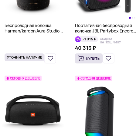
Беспроводная колонка
Портативная беспроводная
Harman/kardon Aura Studio 4
колонка JBL Partybox Encore
Black Gold Collector’s Edition,
с микрофоном
-1 015 ₽
СКИДКА
золотой
НА ПОШЛИНУ
40 313 ₽
УТОЧНИТЬ НАЛИЧИЕ
КУПИТЬ
СЕГОДНЯ ДЕШЕВЛЕ
СЕГОДНЯ ДЕШЕВЛЕ