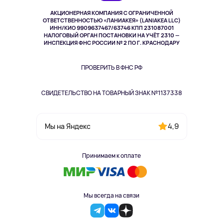
Музыка и звук
АКЦИОНЕРНАЯ КОМПАНИЯ С ОГРАНИЧЕННОЙ
Спорт
ОТВЕТСТВЕННОСТЬЮ «ЛАНИАКЕЯ» (LANIAKEA LLC)
ИНН/КИО 9909637467/63746 КПП 231087001
Здоровье
НАЛОГОВЫЙ ОРГАН ПОСТАНОВКИ НА УЧЁТ 2310 —
Здоровье питомцев
ИНСПЕКЦИЯ ФНС РОССИИ № 2 ПО Г. КРАСНОДАРУ
Книги
Одежда и аксессуары
ПРОВЕРИТЬ В ФНС РФ
СВИДЕТЕЛЬСТВО НА ТОВАРНЫЙ ЗНАК №1137338
4,9
Мы на Яндекс
Принимаем к оплате
Мы всегда на связи