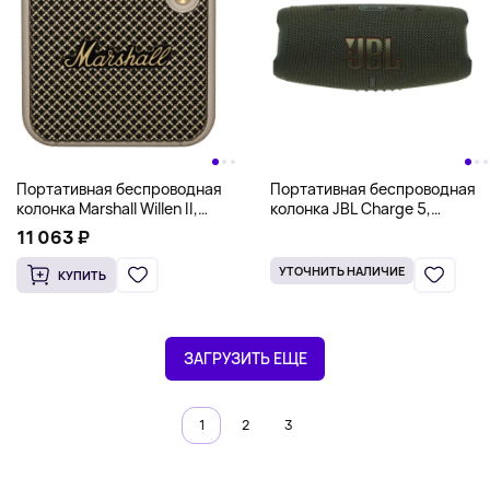
Портативная беспроводная
Портативная беспроводная
колонка Marshall Willen II,
колонка JBL Charge 5,
кремовый
зеленый
11 063 ₽
УТОЧНИТЬ НАЛИЧИЕ
КУПИТЬ
ЗАГРУЗИТЬ ЕЩЕ
1
2
3