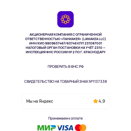
Планшеты
Доставка
Контакты
Игровые консоли
Гарантия
Камеры
Возврат
TV и мультимедиа
Выкуп товара
Музыка и звук
АКЦИОНЕРНАЯ КОМПАНИЯ С ОГРАНИЧЕННОЙ
Спорт
ОТВЕТСТВЕННОСТЬЮ «ЛАНИАКЕЯ» (LANIAKEA LLC)
ИНН/КИО 9909637467/63746 КПП 231087001
Здоровье
НАЛОГОВЫЙ ОРГАН ПОСТАНОВКИ НА УЧЁТ 2310 —
Здоровье питомцев
ИНСПЕКЦИЯ ФНС РОССИИ № 2 ПО Г. КРАСНОДАРУ
Книги
Одежда и аксессуары
ПРОВЕРИТЬ В ФНС РФ
СВИДЕТЕЛЬСТВО НА ТОВАРНЫЙ ЗНАК №1137338
4,9
Мы на Яндекс
Принимаем к оплате