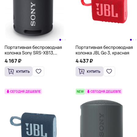
Портативная беспроводная
Портативная беспроводная
колонка Sony SRS-XB13,
колонка JBL Go 3, красная
черный
4 167 ₽
4 437 ₽
КУПИТЬ
КУПИТЬ
СЕГОДНЯ ДЕШЕВЛЕ
NEW
СЕГОДНЯ ДЕШЕВЛЕ