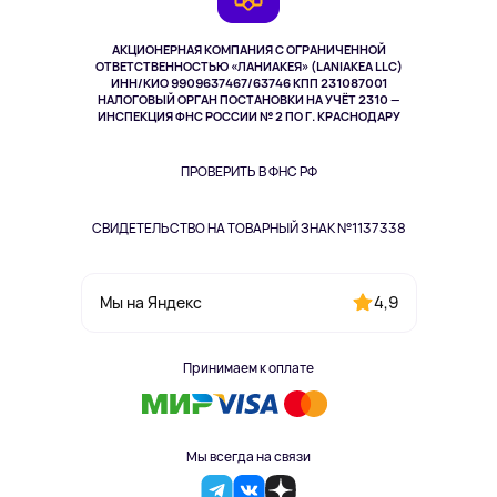
TV и мультимедиа
Выкуп товара
Музыка и звук
АКЦИОНЕРНАЯ КОМПАНИЯ С ОГРАНИЧЕННОЙ
Спорт
ОТВЕТСТВЕННОСТЬЮ «ЛАНИАКЕЯ» (LANIAKEA LLC)
ИНН/КИО 9909637467/63746 КПП 231087001
Здоровье
НАЛОГОВЫЙ ОРГАН ПОСТАНОВКИ НА УЧЁТ 2310 —
Здоровье питомцев
ИНСПЕКЦИЯ ФНС РОССИИ № 2 ПО Г. КРАСНОДАРУ
Книги
Одежда и аксессуары
ПРОВЕРИТЬ В ФНС РФ
СВИДЕТЕЛЬСТВО НА ТОВАРНЫЙ ЗНАК №1137338
4,9
Мы на Яндекс
Принимаем к оплате
Мы всегда на связи