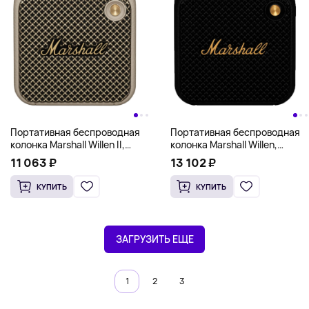
Портативная беспроводная
Портативная беспроводная
колонка Marshall Willen II,
колонка Marshall Willen,
кремовый
черный
11 063 ₽
13 102 ₽
КУПИТЬ
КУПИТЬ
ЗАГРУЗИТЬ ЕЩЕ
1
2
3