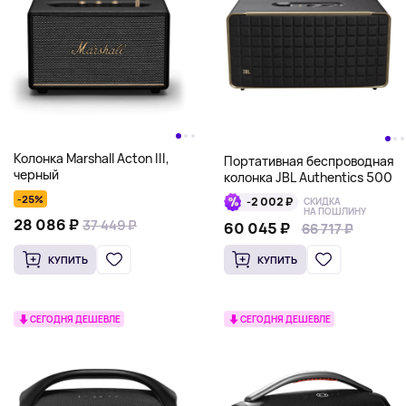
Колонка Marshall Acton III,
Портативная беспроводная
черный
колонка JBL Authentics 500
-25%
-2 002 ₽
СКИДКА
НА ПОШЛИНУ
28 086 ₽
37 449 ₽
60 045 ₽
66 717 ₽
66 717 ₽
КУПИТЬ
КУПИТЬ
СЕГОДНЯ ДЕШЕВЛЕ
СЕГОДНЯ ДЕШЕВЛЕ