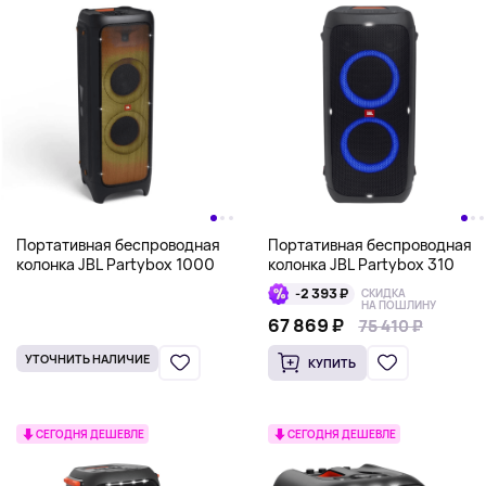
Портативная беспроводная
Портативная беспроводная
колонка JBL Partybox 1000
колонка JBL Partybox 310
-2 393 ₽
СКИДКА
НА ПОШЛИНУ
67 869 ₽
75 410 ₽
75 410 ₽
УТОЧНИТЬ НАЛИЧИЕ
КУПИТЬ
СЕГОДНЯ ДЕШЕВЛЕ
СЕГОДНЯ ДЕШЕВЛЕ