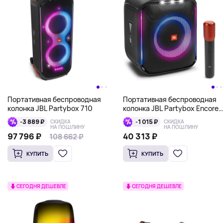
Портативная беспроводная
Портативная беспроводная
колонка JBL Partybox 710
колонка JBL Partybox Encore
с микрофоном
-3 889 ₽
-1 015 ₽
СКИДКА
СКИДКА
НА ПОШЛИНУ
НА ПОШЛИНУ
97 796 ₽
40 313 ₽
108 662 ₽
108 662 ₽
КУПИТЬ
КУПИТЬ
СЕГОДНЯ ДЕШЕВЛЕ
СЕГОДНЯ ДЕШЕВЛЕ