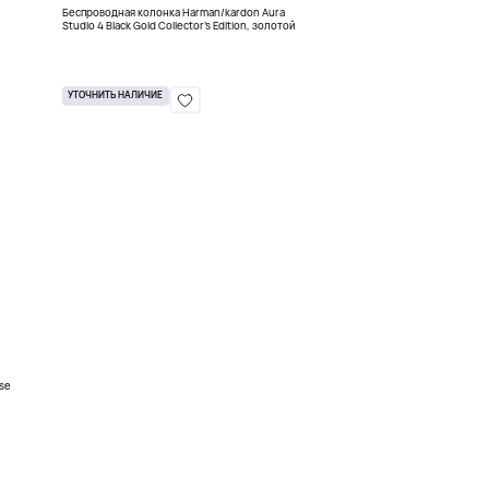
Беспроводная колонка Harman/kardon Aura
Studio 4 Black Gold Collector’s Edition, золотой
УТОЧНИТЬ НАЛИЧИЕ
lse