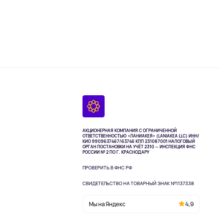
АКЦИОНЕРНАЯ КОМПАНИЯ С ОГРАНИЧЕННОЙ
ОТВЕТСТВЕННОСТЬЮ «ЛАНИАКЕЯ» (LANIAKEA LLC)
ИНН/
КИО 9909637467/63746 КПП 231087001
НАЛОГОВЫЙ
ОРГАН ПОСТАНОВКИ НА УЧЁТ 2310 — ИНСПЕКЦИЯ ФНС
РОССИИ № 2 ПО Г. КРАСНОДАРУ
ПРОВЕРИТЬ В ФНС РФ
СВИДЕТЕЛЬСТВО НА ТОВАРНЫЙ ЗНАК №1137338
Мы на Яндекс
4,9