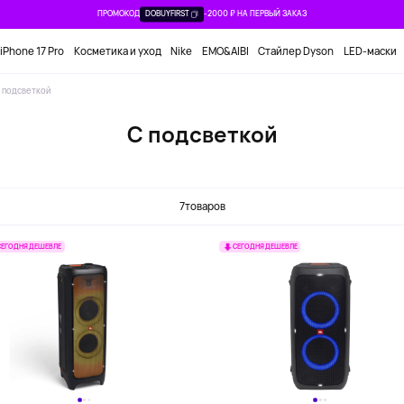
ПРОМОКОД
DOBUYFIRST
-2000 ₽ НА ПЕРВЫЙ ЗАКАЗ
iPhone 17 Pro
Косметика и уход
Nike
EMO&AIBI
Стайлер Dyson
LED-маски
 подсветкой
С подсветкой
7
товаров
СЕГОДНЯ ДЕШЕВЛЕ
СЕГОДНЯ ДЕШЕВЛЕ