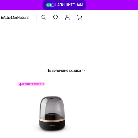
НАПИШИТЕ НАМ
БАДы MorNatural
По величине скидки
СЕГОДНЯ ДЕШЕВЛЕ