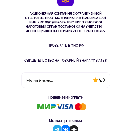
TV и мультимедиа
Выкуп товара
Музыка и звук
АКЦИОНЕРНАЯ КОМПАНИЯ С ОГРАНИЧЕННОЙ
Спорт
ОТВЕТСТВЕННОСТЬЮ «ЛАНИАКЕЯ» (LANIAKEA LLC)
ИНН/КИО 9909637467/63746 КПП 231087001
Здоровье
НАЛОГОВЫЙ ОРГАН ПОСТАНОВКИ НА УЧЁТ 2310 —
Здоровье питомцев
ИНСПЕКЦИЯ ФНС РОССИИ № 2 ПО Г. КРАСНОДАРУ
Книги
Одежда и аксессуары
ПРОВЕРИТЬ В ФНС РФ
СВИДЕТЕЛЬСТВО НА ТОВАРНЫЙ ЗНАК №1137338
4,9
Мы на Яндекс
Принимаем к оплате
Мы всегда на связи