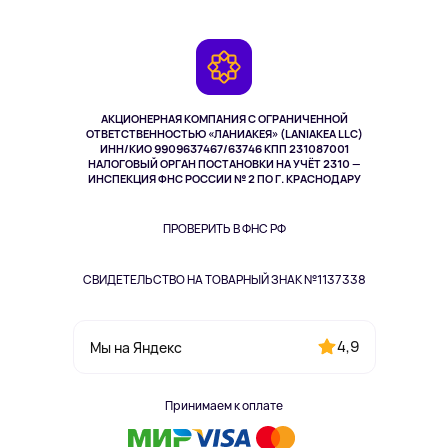
Планшеты
Доставка
Контакты
Игровые консоли
Гарантия
Камеры
Возврат
TV и мультимедиа
Выкуп товара
Музыка и звук
АКЦИОНЕРНАЯ КОМПАНИЯ С ОГРАНИЧЕННОЙ
Спорт
ОТВЕТСТВЕННОСТЬЮ «ЛАНИАКЕЯ» (LANIAKEA LLC)
ИНН/КИО 9909637467/63746 КПП 231087001
Здоровье
НАЛОГОВЫЙ ОРГАН ПОСТАНОВКИ НА УЧЁТ 2310 —
Здоровье питомцев
ИНСПЕКЦИЯ ФНС РОССИИ № 2 ПО Г. КРАСНОДАРУ
Книги
Одежда и аксессуары
ПРОВЕРИТЬ В ФНС РФ
СВИДЕТЕЛЬСТВО НА ТОВАРНЫЙ ЗНАК №1137338
4,9
Мы на Яндекс
Принимаем к оплате