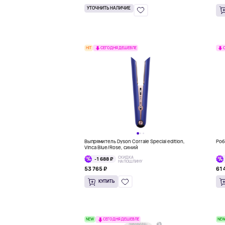
УТОЧНИТЬ НАЛИЧИЕ
HIT
СЕГОДНЯ ДЕШЕВЛЕ
Выпрямитель Dyson Corrale Special edition,
Роб
Vinca Blue/Rose, синий
СКИДКА
-1 688 ₽
НА ПОШЛИНУ
53 765 ₽
61 
КУПИТЬ
NEW
NE
СЕГОДНЯ ДЕШЕВЛЕ