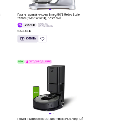
S
Планетарный миксер Smeg 50’S Retro Style
Stand (SMF02CREU), бежевый
СКИДКА
-2 278 ₽
НА ПОШЛИНУ
65 575 ₽
КУПИТЬ
NEW
СЕГОДНЯ ДЕШЕВЛЕ
Робот-пылесос iRobot Roomba i8 Plus, черный