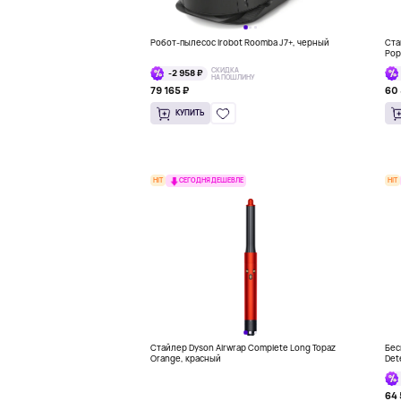
Робот-пылесос Irobot Roomba J7+, черный
Ста
Pop
СКИДКА
-2 958 ₽
НА ПОШЛИНУ
79 165 ₽
60 
КУПИТЬ
HIT
HIT
СЕГОДНЯ ДЕШЕВЛЕ
Стайлер Dyson Airwrap Complete Long Topaz
Бес
Orange, красный
Det
64 