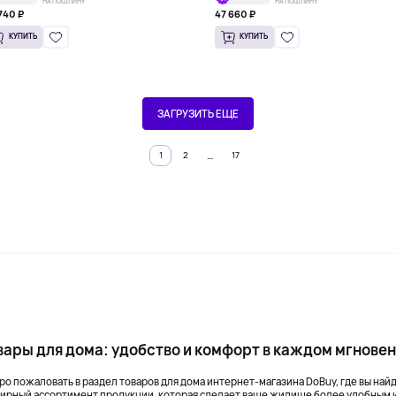
НА ПОШЛИНУ
НА ПОШЛИНУ
740 ₽
47 660 ₽
КУПИТЬ
КУПИТЬ
ЗАГРУЗИТЬ ЕЩЕ
…
1
2
17
вары для дома: удобство и комфорт в каждом мгнове
ро пожаловать в раздел товаров для дома интернет-магазина DoBuy, где вы най
ирный ассортимент продукции, которая сделает ваше жилище более удобным 