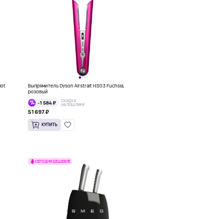
lot
Выпрямитель Dyson Airstrait HS03 Fuchsia,
розовый
СКИДКА
-1 584 ₽
НА ПОШЛИНУ
51 697 ₽
КУПИТЬ
СЕГОДНЯ ДЕШЕВЛЕ