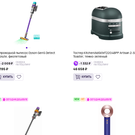
проводной пылесос Dyson Gen5 Detect
Тостер KitchenAid5KMT2204BPP Artisan 2-S
olute, фиолетовый
Toaster, темно-зеленый
СКИДКА
СКИДКА
-2 009 ₽
-1 332 ₽
НА ПОШЛИНУ
НА ПОШЛИНУ
195 ₽
46 658 ₽
КУПИТЬ
КУПИТЬ
W
NEW
HIT
СЕГОДНЯ ДЕШЕВЛЕ
СЕГОДНЯ ДЕШЕВЛЕ