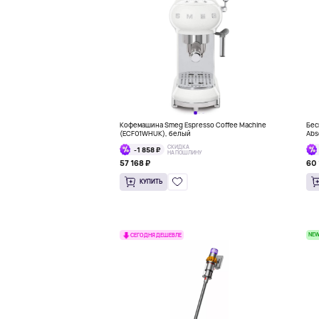
Кофемашина Smeg Espresso Coffee Machine
Бес
(ECF01WHUK), белый
Abs
СКИДКА
-1 858 ₽
НА ПОШЛИНУ
57 168 ₽
60 
КУПИТЬ
NE
СЕГОДНЯ ДЕШЕВЛЕ