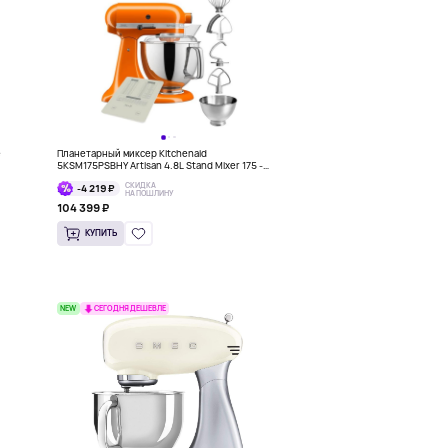
e
Планетарный миксер Kitchenaid
5KSM175PSBHY Artisan 4.8L Stand Mixer 175 -
Honey, оранжевый
СКИДКА
-4 219 ₽
НА ПОШЛИНУ
104 399 ₽
КУПИТЬ
NEW
СЕГОДНЯ ДЕШЕВЛЕ