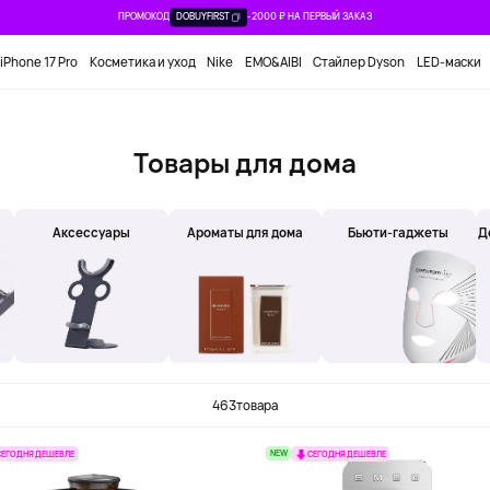
ПРОМОКОД
DOBUYFIRST
-2000 ₽ НА ПЕРВЫЙ ЗАКАЗ
iPhone 17 Pro
Косметика и уход
Nike
EMO&AIBI
Стайлер Dyson
LED-маски
Товары для дома
Аксессуары
Ароматы для дома
Бьюти-гаджеты
Д
463
товара
NEW
СЕГОДНЯ ДЕШЕВЛЕ
СЕГОДНЯ ДЕШЕВЛЕ