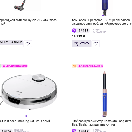
проводной пылесос Dyson V15 Total Clean,
Фен Dyson Supersonic HD07 Special edition
ный
Vinca blue and Rosé, синий/розовое золото
СКИДКА
-1 445 ₽
НА ПОШЛИНУ
48 910 ₽
ОЧНИТЬ НАЛИЧИЕ
КУПИТЬ
W
HIT
СЕГОДНЯ ДЕШЕВЛЕ
СЕГОДНЯ ДЕШЕВЛЕ
от-пылесос Samsung Jet Bot, белый
Стайлер Dyson Airwrap Complete Long Ultra
Blue/Blush, насыщенный синий
СКИДКА
СКИДКА
-1 387 ₽
-1 383 ₽