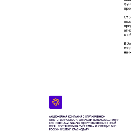
фун
про
От 
поз
пре
атм
сво
В Do
созд
нач
АКЦИОНЕРНАЯ КОМПАНИЯ С ОГРАНИЧЕННОЙ
ОТВЕТСТВЕННОСТЬЮ «ЛАНИАКЕЯ» (LANIAKEA LLC)
ИНН/
КИО 9909637467/63746 КПП 231087001
НАЛОГОВЫЙ
ОРГАН ПОСТАНОВКИ НА УЧЁТ 2310 — ИНСПЕКЦИЯ ФНС
РОССИИ № 2 ПО Г. КРАСНОДАРУ