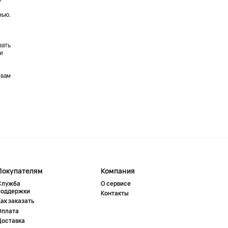
нью.
,
вать
 и
 вам
Покупателям
Компания
Служба
О сервисе
поддержки
Контакты
ак заказать
Оплата
Доставка