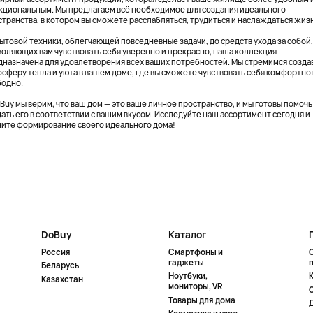
кциональным. Мы предлагаем всё необходимое для создания идеального
странства, в котором вы сможете расслабляться, трудиться и наслаждаться жиз
бытовой техники, облегчающей повседневные задачи, до средств ухода за собой
воляющих вам чувствовать себя уверенно и прекрасно, наша коллекция
дназначена для удовлетворения всех ваших потребностей. Мы стремимся созда
осферу тепла и уюта в вашем доме, где вы сможете чувствовать себя комфортно
бодно.
Buy мы верим, что ваш дом — это ваше личное пространство, и мы готовы помочь
ать его в соответствии с вашим вкусом. Исследуйте наш ассортимент сегодня и
ните формирование своего идеального дома!
DoBuy
Каталог
Россия
Смартфоны и
гаджеты
Беларусь
Ноутбуки,
К
Казахстан
мониторы, VR
Товары для дома