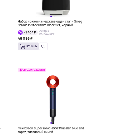
Набор ножей из нержавеющей стали Smeg
Stainless Steel Knife Block Set, черный
СКИДКА
-1 404 ₽
НА ПОШЛИНУ
48 095 ₽
КУПИТЬ
СЕГОДНЯ ДЕШЕВЛЕ
-
Фен Dyson Supersonic HD07 Prussian blue and
topaz, титановый синий