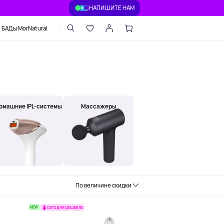
НАПИШИТЕ НАМ
БАДы MorNatural
омашние IPL-системы
Массажеры
По величине скидки
NEW
СЕГОДНЯ ДЕШЕВЛЕ