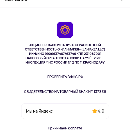
Активный отдых
Оплата
О сервисе
Планшеты
Доставка
Контакты
Игровые консоли
Гарантия
Камеры
Возврат
TV и мультимедиа
Выкуп товара
Музыка и звук
АКЦИОНЕРНАЯ КОМПАНИЯ С ОГРАНИЧЕННОЙ
Спорт
ОТВЕТСТВЕННОСТЬЮ «ЛАНИАКЕЯ» (LANIAKEA LLC)
ИНН/КИО 9909637467/63746 КПП 231087001
Здоровье
НАЛОГОВЫЙ ОРГАН ПОСТАНОВКИ НА УЧЁТ 2310 —
Здоровье питомцев
ИНСПЕКЦИЯ ФНС РОССИИ № 2 ПО Г. КРАСНОДАРУ
Книги
Одежда и аксессуары
ПРОВЕРИТЬ В ФНС РФ
СВИДЕТЕЛЬСТВО НА ТОВАРНЫЙ ЗНАК №1137338
4,9
Мы на Яндекс
Принимаем к оплате