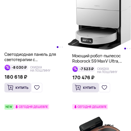
Светодиодная панель для
Моющий робот-пылесос
светотерапии с
Roborock S9 MaxV Ultra,
инфракрасным одеялом для
белый
-8 030 ₽
СКИДКА
-7 523 ₽
СКИДКА
сауны в комплекте
НА ПОШЛИНУ
НА ПОШЛИНУ
CurrentBody Skin
180 618 ₽
170 476 ₽
КУПИТЬ
КУПИТЬ
NEW
СЕГОДНЯ ДЕШЕВЛЕ
СЕГОДНЯ ДЕШЕВЛЕ