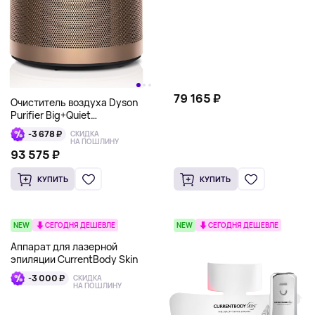
79 165 ₽
Очиститель воздуха Dyson
Purifier Big+Quiet
Formaldehyde BP04,
-3 678 ₽
СКИДКА
медный+синий
НА ПОШЛИНУ
93 575 ₽
КУПИТЬ
КУПИТЬ
NEW
СЕГОДНЯ ДЕШЕВЛЕ
NEW
СЕГОДНЯ ДЕШЕВЛЕ
Аппарат для лазерной
эпиляции CurrentBody Skin
-3 000 ₽
СКИДКА
НА ПОШЛИНУ