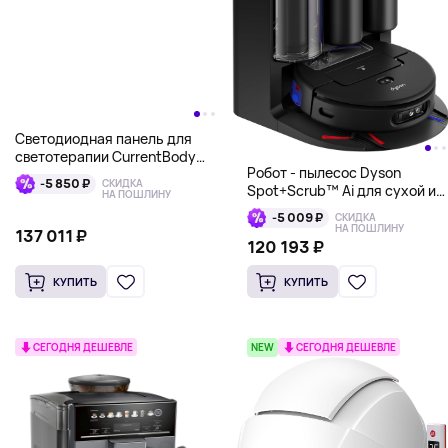
Светодиодная панель для
светотерапии CurrentBody
Робот - пылесос Dyson
Skin
-5 850 ₽
СКИДКА
Spot+Scrub™ Ai для сухой и
НА ПОШЛИНУ
влажной уборки, черный
-5 009 ₽
СКИДКА
НА ПОШЛИНУ
137 011 ₽
120 193 ₽
КУПИТЬ
КУПИТЬ
СЕГОДНЯ ДЕШЕВЛЕ
NEW
СЕГОДНЯ ДЕШЕВЛЕ