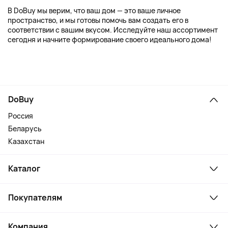
В DoBuy мы верим, что ваш дом — это ваше личное
пространство, и мы готовы помочь вам создать его в
соответствии с вашим вкусом. Исследуйте наш ассортимент
сегодня и начните формирование своего идеального дома!
DoBuy
Россия
Беларусь
Казахстан
Каталог
Смартфоны и гаджеты
Покупателям
Ноутбуки, мониторы, VR
Товары для дома
Служба поддержки
Косметика и уход
Компания
Как заказать