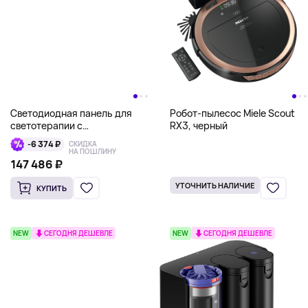
Светодиодная панель для
Робот-пылесос Miele Scout
светотерапии с
RX3, черный
гидрогелевыми масками для
-6 374 ₽
СКИДКА
шеи и сывороткой для тела в
НА ПОШЛИНУ
комплекте CurrentBody Skin
147 486 ₽
УТОЧНИТЬ НАЛИЧИЕ
КУПИТЬ
NEW
СЕГОДНЯ ДЕШЕВЛЕ
NEW
СЕГОДНЯ ДЕШЕВЛЕ