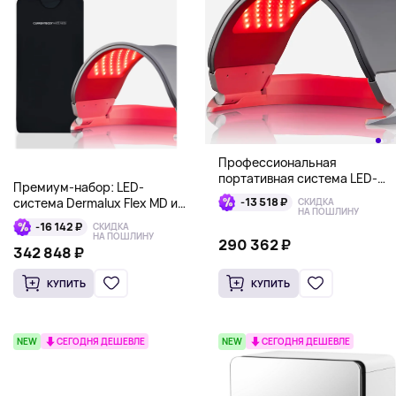
Профессиональная
портативная система LED-
Премиум-набор: LED-
терапии CurrentBody Skin
система Dermalux Flex MD и
-13 518 ₽
СКИДКА
Dermalux Flex MD
НА ПОШЛИНУ
Инфракрасная сауна-одеяло
-16 142 ₽
СКИДКА
CurrentBody Skin
НА ПОШЛИНУ
290 362 ₽
342 848 ₽
КУПИТЬ
КУПИТЬ
NEW
СЕГОДНЯ ДЕШЕВЛЕ
NEW
СЕГОДНЯ ДЕШЕВЛЕ