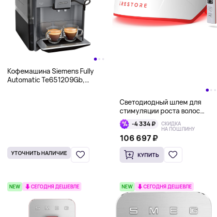
Кофемашина Siemens Fully
Automatic Te651209Gb,
черный
Светодиодный шлем для
стимуляции роста волос
iRestore Professional 282,
-4 334 ₽
СКИДКА
белый
НА ПОШЛИНУ
106 697 ₽
УТОЧНИТЬ НАЛИЧИЕ
КУПИТЬ
NEW
СЕГОДНЯ ДЕШЕВЛЕ
NEW
СЕГОДНЯ ДЕШЕВЛЕ