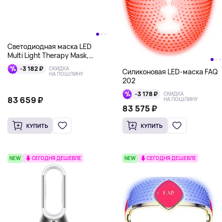
Светодиодная маска LED
Multi Light Therapy Mask,
серая с гидрагелевыми
-3 182 ₽
СКИДКА
Силиконовая LED-маска FAQ
масками 5 шт. и сывороткой
НА ПОШЛИНУ
202
для лица и тела 30 мл в
наборе CurrentBody Skin
-3 178 ₽
СКИДКА
83 659 ₽
НА ПОШЛИНУ
83 575 ₽
КУПИТЬ
КУПИТЬ
NEW
СЕГОДНЯ ДЕШЕВЛЕ
NEW
СЕГОДНЯ ДЕШЕВЛЕ