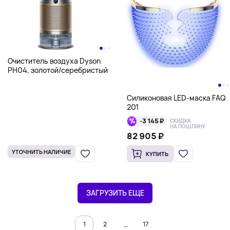
Очиститель воздуха Dyson
PH04, золотой/серебристый
Силиконовая LED-маска FAQ
201
-3 145 ₽
СКИДКА
НА ПОШЛИНУ
82 905 ₽
УТОЧНИТЬ НАЛИЧИЕ
КУПИТЬ
ЗАГРУЗИТЬ ЕЩЕ
…
1
2
17