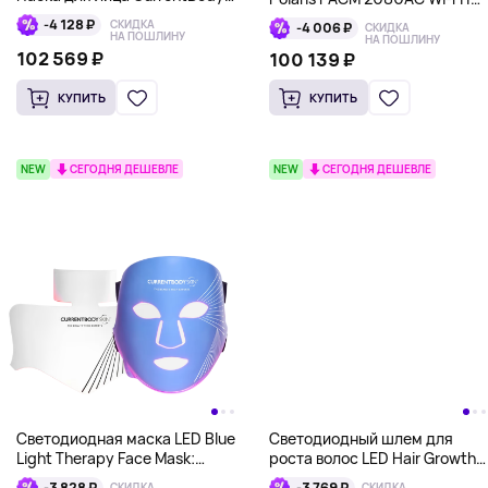
Skin LED Light Therapy Mask
Home, черный
-4 128 ₽
СКИДКА
-4 006 ₽
СКИДКА
Series 2 и зоны декольте
НА ПОШЛИНУ
НА ПОШЛИНУ
CurrentBody Skin LED Neck &
102 569 ₽
100 139 ₽
Décolletage Mask: Series 2
(Красный и инфракрасный
КУПИТЬ
КУПИТЬ
свет)
NEW
СЕГОДНЯ ДЕШЕВЛЕ
NEW
СЕГОДНЯ ДЕШЕВЛЕ
Светодиодная маска LED Blue
Светодиодный шлем для
Light Therapy Face Mask:
роста волос LED Hair Growth
Series 2, голубая со
Helmet CurrentBody Skin, L
-3 828 ₽
-3 769 ₽
СКИДКА
СКИДКА