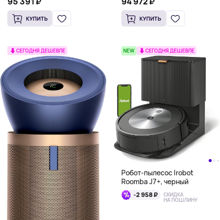
94 972 ₽
95 391 ₽
КУПИТЬ
КУПИТЬ
СЕГОДНЯ ДЕШЕВЛЕ
NEW
СЕГОДНЯ ДЕШЕВЛЕ
Робот-пылесос Irobot
Roomba J7+, черный
-2 958 ₽
СКИДКА
НА ПОШЛИНУ