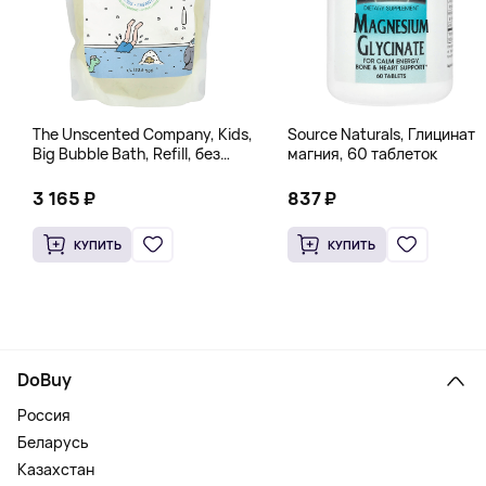
The Unscented Company, Kids,
Source Naturals, Глицинат
Big Bubble Bath, Refill, без
магния, 60 таблеток
отдушек, 1 л (33,8 жидк.
Унции)
3 165 ₽
837 ₽
КУПИТЬ
КУПИТЬ
DoBuy
Россия
Беларусь
Казахстан