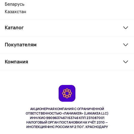
Беларусь
Казахстан
Каталог
Смартфоны и гаджеты
Покупателям
Ноутбуки, мониторы, VR
Товары для дома
Служба поддержки
Косметика и уход
Компания
Как заказать
Активный отдых
Оплата
О сервисе
Планшеты
Доставка
Контакты
Игровые консоли
Гарантия
Камеры
Возврат
TV и мультимедиа
Выкуп товара
Музыка и звук
АКЦИОНЕРНАЯ КОМПАНИЯ С ОГРАНИЧЕННОЙ
Спорт
ОТВЕТСТВЕННОСТЬЮ «ЛАНИАКЕЯ» (LANIAKEA LLC)
ИНН/КИО 9909637467/63746 КПП 231087001
Здоровье
НАЛОГОВЫЙ ОРГАН ПОСТАНОВКИ НА УЧЁТ 2310 —
Здоровье питомцев
ИНСПЕКЦИЯ ФНС РОССИИ № 2 ПО Г. КРАСНОДАРУ