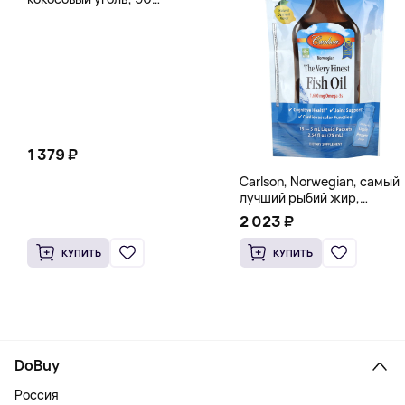
вегетарианских капсул (260
мг в каждой капсуле)
1 379 ₽
Carlson, Norwegian, самый
лучший рыбий жир,
натуральный лимон, 15
2 023 ₽
пакетиков (5 мл) каждый
КУПИТЬ
КУПИТЬ
DoBuy
Россия