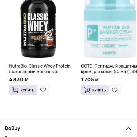
NutraBio, Classic Whey Protein,
OOTD, Пептидный защитны
шоколадный молочный
крем для кожи, 50 мл (1,69
коктейль, 907 г (2 фунта)
жидк. Унции)
4 830 ₽
1 705 ₽
КУПИТЬ
КУПИТЬ
DoBuy