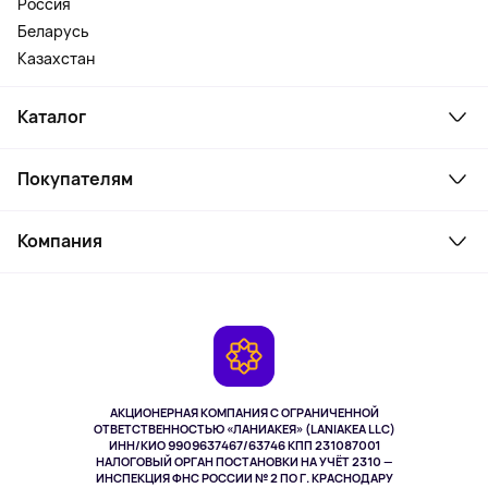
Россия
Беларусь
Казахстан
Каталог
Смартфоны и гаджеты
Покупателям
Ноутбуки, мониторы, VR
Товары для дома
Служба поддержки
Косметика и уход
Компания
Как заказать
Активный отдых
Оплата
О сервисе
Планшеты
Доставка
Контакты
Игровые консоли
Гарантия
Камеры
Возврат
TV и мультимедиа
Выкуп товара
Музыка и звук
АКЦИОНЕРНАЯ КОМПАНИЯ С ОГРАНИЧЕННОЙ
Спорт
ОТВЕТСТВЕННОСТЬЮ «ЛАНИАКЕЯ» (LANIAKEA LLC)
ИНН/КИО 9909637467/63746 КПП 231087001
Здоровье
НАЛОГОВЫЙ ОРГАН ПОСТАНОВКИ НА УЧЁТ 2310 —
Здоровье питомцев
ИНСПЕКЦИЯ ФНС РОССИИ № 2 ПО Г. КРАСНОДАРУ