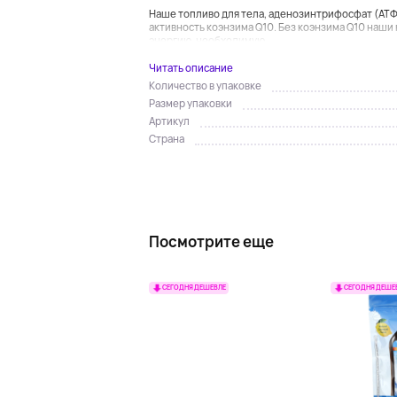
Наше топливо для тела, аденозинтрифосфат (АТФ
активность коэнзима Q10. Без коэнзима Q10 наш
энергию, необходимую...
Читать описание
Количество в упаковке
Размер упаковки
Артикул
Страна
Посмотрите еще
СЕГОДНЯ ДЕШЕВЛЕ
СЕГОДНЯ ДЕШЕ