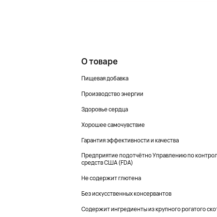
О товаре
Пищевая добавка
Производство энергии
Здоровье сердца
Хорошее самочувствие
Гарантия эффективности и качества
Предприятие подотчётно Управлению по контрол
средств США (FDA)
Не содержит глютена
Без искусственных консервантов
Содержит ингредиенты из крупного рогатого ско