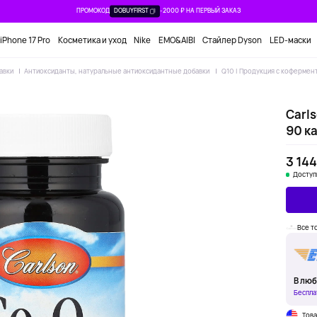
ПРОМОКОД
DOBUYFIRST
-2000 ₽ НА ПЕРВЫЙ ЗАКАЗ
iPhone 17 Pro
Косметика и уход
Nike
EMO&AIBI
Стайлер Dyson
LED-маски
авки
Антиоксиданты, натуральные антиоксидантные добавки
Q10 | Продукция с кофермент
Carls
90 к
3 144
Доступ
Все т
В люб
Беспла
Тов