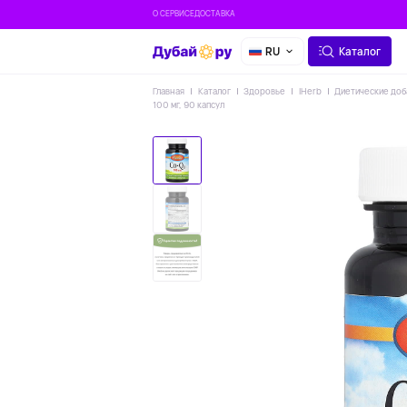
О СЕРВИСЕ
ДОСТАВКА
RU
Каталог
Главная
Каталог
Здоровье
IHerb
Диетические доб
100 мг, 90 капсул