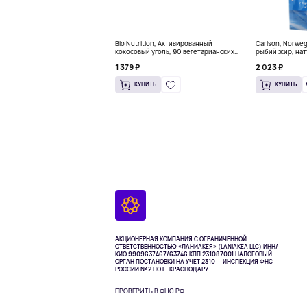
Bio Nutrition, Активированный
Carlson, Norwe
кокосовый уголь, 90 вегетарианских
рыбий жир, нат
капсул (260 мг в каждой капсуле)
пакетиков (5 м
1 379 ₽
2 023 ₽
КУПИТЬ
КУПИТЬ
АКЦИОНЕРНАЯ КОМПАНИЯ С ОГРАНИЧЕННОЙ
ОТВЕТСТВЕННОСТЬЮ «ЛАНИАКЕЯ» (LANIAKEA LLC)
ИНН/
КИО 9909637467/63746 КПП 231087001
НАЛОГОВЫЙ
ОРГАН ПОСТАНОВКИ НА УЧЁТ 2310 — ИНСПЕКЦИЯ ФНС
РОССИИ № 2 ПО Г. КРАСНОДАРУ
ПРОВЕРИТЬ В ФНС РФ