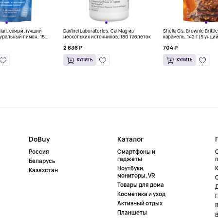
gian, самый лучший
DaVinci Laboratories, Cal Mag из
Sheila G's, Brownie Britt
уральный лимон, 15
нескольких источников, 180 таблеток
карамель, 142 г (5 унци
л) каждый
2 636 ₽
704 ₽
КУПИТЬ
КУПИТЬ
DoBuy
Каталог
Россия
Смартфоны и
гаджеты
Беларусь
Ноутбуки,
К
Казахстан
мониторы, VR
Товары для дома
Косметика и уход
Активный отдых
Планшеты