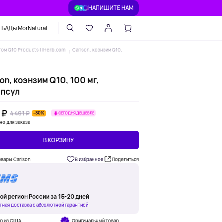
НАПИШИТЕ НАМ
БАДы MorNatural
ом Q10 Products | iHerb.com
Carlson, коэнзим Q10,
on, коэнзим Q10, 100 мг,
апсул
 ₽
4 491 ₽
-30%
СЕГОДНЯ ДЕШЕВЛЕ
но для заказа
В КОРЗИНУ
овары Carlson
В избранное
Поделиться
ой регион России за 15-20 дней
тная доставка с абсолютной гарантией
ар из США
Оригинальный товар