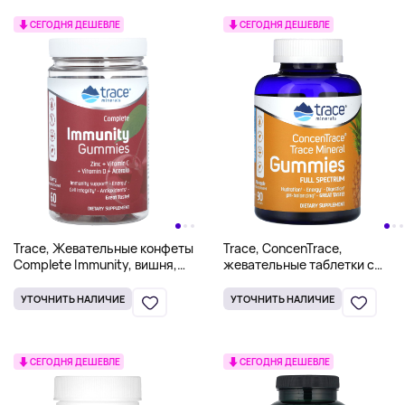
СЕГОДНЯ ДЕШЕВЛЕ
СЕГОДНЯ ДЕШЕВЛЕ
Trace, Жевательные конфеты
Trace, ConcenTrace,
Complete Immunity, вишня,
жевательные таблетки с
60 жевательных конфет
микроэлементами, со вкусом
ананаса, 90 жевательных
УТОЧНИТЬ НАЛИЧИЕ
УТОЧНИТЬ НАЛИЧИЕ
таблеток
СЕГОДНЯ ДЕШЕВЛЕ
СЕГОДНЯ ДЕШЕВЛЕ