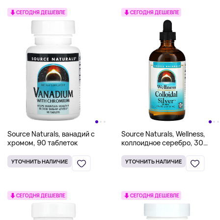
СЕГОДНЯ ДЕШЕВЛЕ
СЕГОДНЯ ДЕШЕВЛЕ
Source Naturals, ванадий с
Source Naturals, Wellness,
хромом, 90 таблеток
коллоидное серебро, 30
част./млн, 236,56 мл (8
жидк. унций) (30 част./млн в
УТОЧНИТЬ НАЛИЧИЕ
УТОЧНИТЬ НАЛИЧИЕ
2 ч. л.)
СЕГОДНЯ ДЕШЕВЛЕ
СЕГОДНЯ ДЕШЕВЛЕ