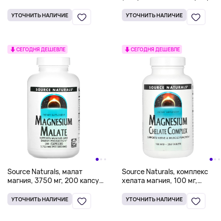
10 част./млн, 59,14 мл (2
жидк. унции) (5 част./млн в 1
УТОЧНИТЬ НАЛИЧИЕ
УТОЧНИТЬ НАЛИЧИЕ
ч. л.)
СЕГОДНЯ ДЕШЕВЛЕ
СЕГОДНЯ ДЕШЕВЛЕ
Source Naturals, малат
Source Naturals, комплекс
магния, 3750 мг, 200 капсул
хелата магния, 100 мг,
(625 мг в 1 капсуле)
250 таблеток
УТОЧНИТЬ НАЛИЧИЕ
УТОЧНИТЬ НАЛИЧИЕ