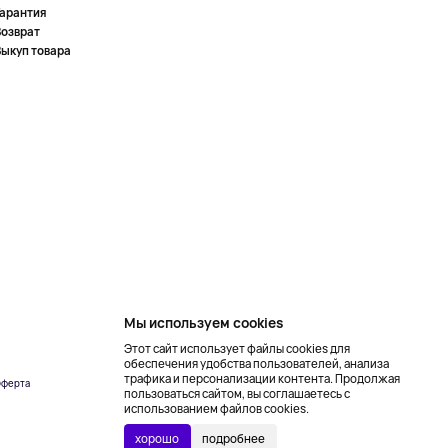
Гарантия
Возврат
Выкуп товара
Мы используем cookies
Этот сайт использует файлы cookies для
обеспечения удобства пользователей, анализа
трафика и персонализации контента. Продолжая
ферта
Создание сайта –
пользоваться сайтом, вы соглашаетесь с
NetLab
использованием файлов cookies.
хорошо
подробнее