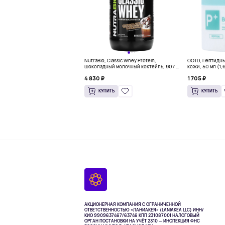
NutraBio, Classic Whey Protein,
OOTD, Пептидн
шоколадный молочный коктейль, 907 г
кожи, 50 мл (1,
(2 фунта)
4 830 ₽
1 705 ₽
КУПИТЬ
КУПИТЬ
АКЦИОНЕРНАЯ КОМПАНИЯ С ОГРАНИЧЕННОЙ
ОТВЕТСТВЕННОСТЬЮ «ЛАНИАКЕЯ» (LANIAKEA LLC)
ИНН/
КИО 9909637467/63746 КПП 231087001
НАЛОГОВЫЙ
ОРГАН ПОСТАНОВКИ НА УЧЁТ 2310 — ИНСПЕКЦИЯ ФНС