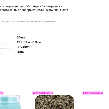
50 мг специально разработан для бариатрических
трата кальция и содержит 125 МЕ витамина D3 для
иглицериды, соевый лецитин, натуральный
60 шт.
15.1 x 12.4 x 6.9 см
BDV-00283
США
ВЛЕ
СЕГОДНЯ ДЕШЕВЛЕ
СЕГОДНЯ ДЕШЕВЛЕ