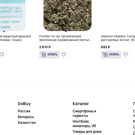
ый защитный крем для
Frontier Co-op, Органические
Swanson Vitamins, Full 
69 жидк. Унции)
просеянные и разрезанные листья
расторопша, 500 мг, 10
красной малины, 453 г (16 унций)
капсул
2 810 ₽
692 ₽
КУПИТЬ
КУПИТЬ
DoBuy
Каталог
Россия
Смартфоны и
гаджеты
Беларусь
Ноутбуки,
К
Казахстан
мониторы, VR
Товары для дома