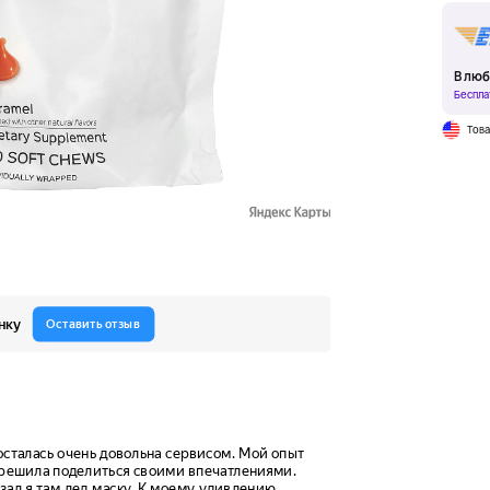
В люб
Беспла
Тов