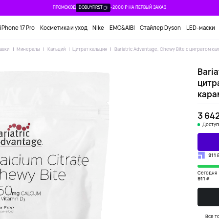
ПРОМОКОД
DOBUYFIRST
-2000 ₽ НА ПЕРВЫЙ ЗАКАЗ
iPhone 17 Pro
Косметика и уход
Nike
EMO&AIBI
Стайлер Dyson
LED-маски
авки
Минералы
Кальций
Цитрат кальция
Bariatric Advantage, Chewy Bite с цитратом к
Baria
цитра
кара
3 642
Доступ
911 
Сегодня
911 ₽
Все т