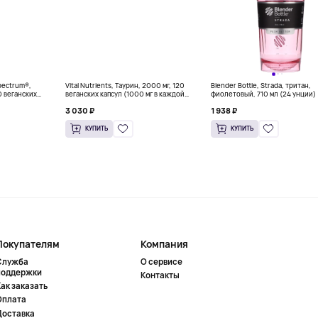
Spectrum®,
Vital Nutrients, Таурин, 2000 мг, 120
Blender Bottle, Strada, тритан,
0 веганских
веганских капсул (1000 мг в каждой
фиолетовый, 710 мл (24 унции)
капсуле)
3 030 ₽
1 938 ₽
КУПИТЬ
КУПИТЬ
Покупателям
Компания
Служба
О сервисе
поддержки
Контакты
ак заказать
Оплата
Доставка