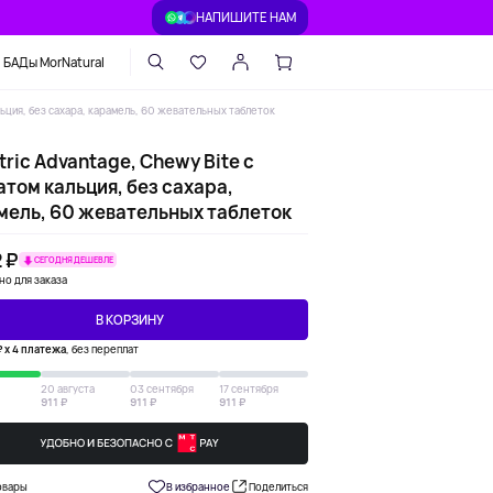
НАПИШИТЕ НАМ
БАДы MorNatural
альция, без сахара, карамель, 60 жевательных таблеток
tric Advantage, Chewy Bite с
том кальция, без сахара,
мель, 60 жевательных таблеток
 ₽
СЕГОДНЯ ДЕШЕВЛЕ
но для заказа
В КОРЗИНУ
₽ х 4 платежа
, без переплат
20 августа
03 сентября
17 сентября
911 ₽
911 ₽
911 ₽
овары
В избранное
Поделиться