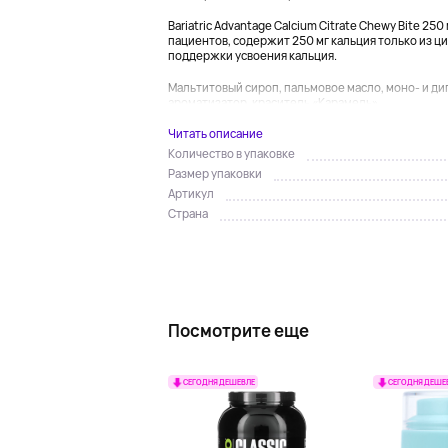
Bariatric Advantage Calcium Citrate Chewy Bite 2
пациентов, содержит 250 мг кальция только из ци
поддержки усвоения кальция.
Мальтитовый сироп, пальмовое масло, моно- и д
ароматизатор, краситель «Карамель»,...
Читать описание
Количество в упаковке
Размер упаковки
Артикул
Страна
Посмотрите еще
СЕГОДНЯ ДЕШЕВЛЕ
СЕГОДНЯ ДЕШЕ