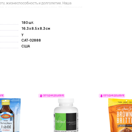
боту, жизнеспособность и долголетие. Наша
вье и красота излучаются изнутри. Мы стремимся...
180 шт.
16.3 x 8.5 x 8.3 см
y
CAT-02888
США
ВЛЕ
СЕГОДНЯ ДЕШЕВЛЕ
СЕГОДНЯ ДЕШЕВЛЕ