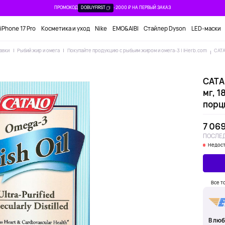
ПРОМОКОД
DOBUYFIRST
-2000 ₽ НА ПЕРВЫЙ ЗАКАЗ
iPhone 17 Pro
Косметика и уход
Nike
EMO&AIBI
Стайлер Dyson
LED-маски
авки
Рыбий жир и омега
Покупайте продукцию с рыбьим жиром и омега-3 | iHerb.com
CATA
CATA
мг, 1
порц
7 069
ПОСЛЕД
Недост
Все т
В люб