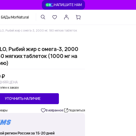
НАПИШИТЕ НАМ
БАДы MorNatural
LO, Рыбий жир с омега-3, 2000 мг, 180 мягких таблеток
LO, Рыбий жир с омега-3, 2000
80 мягких таблеток (1000 мг на
ию)
 ₽
НЯЯ ЦЕНА
упен к заказу
УТОЧНИТЬ НАЛИЧИЕ
овары
В избранное
Поделиться
ой регион России за 15-20 дней