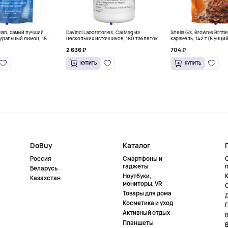
gian, самый лучший
DaVinci Laboratories, Cal Mag из
Sheila G's, Brownie Britt
уральный лимон, 15
нескольких источников, 180 таблеток
карамель, 142 г (5 унци
л) каждый
2 636 ₽
704 ₽
КУПИТЬ
КУПИТЬ
DoBuy
Каталог
Россия
Смартфоны и
гаджеты
Беларусь
Ноутбуки,
К
Казахстан
мониторы, VR
Товары для дома
Косметика и уход
Активный отдых
Планшеты