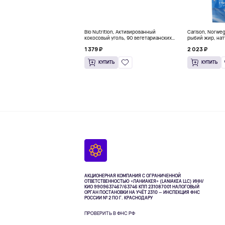
Bio Nutrition, Активированный
Carlson, Norwe
кокосовый уголь, 90 вегетарианских
рыбий жир, нат
капсул (260 мг в каждой капсуле)
пакетиков (5 м
1 379 ₽
2 023 ₽
КУПИТЬ
КУПИТЬ
АКЦИОНЕРНАЯ КОМПАНИЯ С ОГРАНИЧЕННОЙ
ОТВЕТСТВЕННОСТЬЮ «ЛАНИАКЕЯ» (LANIAKEA LLC)
ИНН/
КИО 9909637467/63746 КПП 231087001
НАЛОГОВЫЙ
ОРГАН ПОСТАНОВКИ НА УЧЁТ 2310 — ИНСПЕКЦИЯ ФНС
РОССИИ № 2 ПО Г. КРАСНОДАРУ
ПРОВЕРИТЬ В ФНС РФ