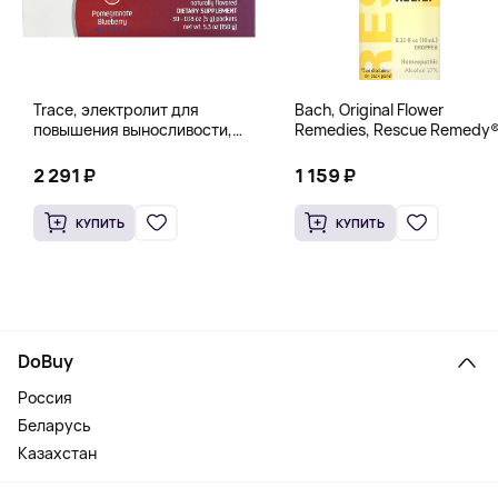
Trace, электролит для
Bach, Original Flower
повышения выносливости,
Remedies, Rescue Remedy®
PowerPak, со вкусом граната
натуральное средство для
и черники, 30 пакетиков по 5 г
снятия стресса, 10 мл
2 291 ₽
1 159 ₽
(0,18 унции)
(0,35 жидк. унции)
КУПИТЬ
КУПИТЬ
DoBuy
Россия
Беларусь
Казахстан