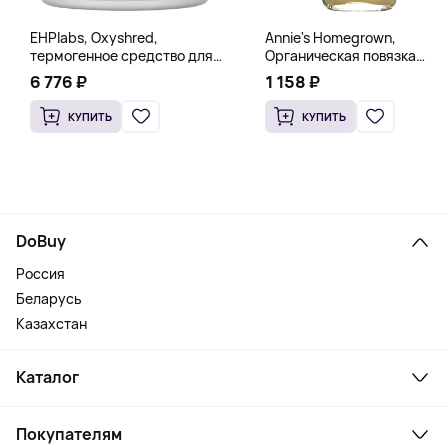
EHPlabs, Oxyshred,
Annie's Homegrown,
термогенное средство для
Органическая повязка
сжигания жира, малиновое
«Богиня», 236 мл (8 жидк.
6 776 ₽
1 158 ₽
освежение, 318 г (11,2 унции)
унц.)
КУПИТЬ
КУПИТЬ
DoBuy
Россия
Беларусь
Казахстан
Каталог
Смартфоны и гаджеты
Покупателям
Ноутбуки, мониторы, VR