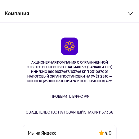
Товары для дома
Служба поддержки
Косметика и уход
Компания
Как заказать
Активный отдых
Оплата
О сервисе
Планшеты
Доставка
Контакты
Игровые консоли
Гарантия
Камеры
Возврат
TV и мультимедиа
Выкуп товара
Музыка и звук
АКЦИОНЕРНАЯ КОМПАНИЯ С ОГРАНИЧЕННОЙ
Спорт
ОТВЕТСТВЕННОСТЬЮ «ЛАНИАКЕЯ» (LANIAKEA LLC)
ИНН/КИО 9909637467/63746 КПП 231087001
Здоровье
НАЛОГОВЫЙ ОРГАН ПОСТАНОВКИ НА УЧЁТ 2310 —
Здоровье питомцев
ИНСПЕКЦИЯ ФНС РОССИИ № 2 ПО Г. КРАСНОДАРУ
Книги
Одежда и аксессуары
ПРОВЕРИТЬ В ФНС РФ
СВИДЕТЕЛЬСТВО НА ТОВАРНЫЙ ЗНАК №1137338
4,9
Мы на Яндекс