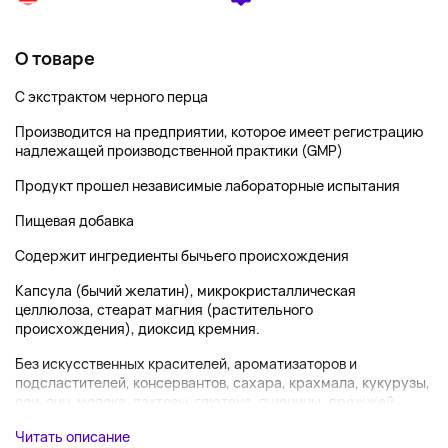
О товаре
С экстрактом черного перца
Производится на предприятии, которое имеет регистрацию
надлежащей производственной практики (GMP)
Продукт прошел независимые лабораторные испытания
Пищевая добавка
Содержит ингредиенты бычьего происхождения
Капсула (бычий желатин), микрокристаллическая
целлюлоза, стеарат магния (растительного
происхождения), диоксид кремния.
Без искусственных красителей, ароматизаторов и
подсластителей, консервантов, сахара, крахмала, кукурузы,
сои, яиц, молока, лактозы, глютена, пшеницы, дрожжей,...
Читать описание