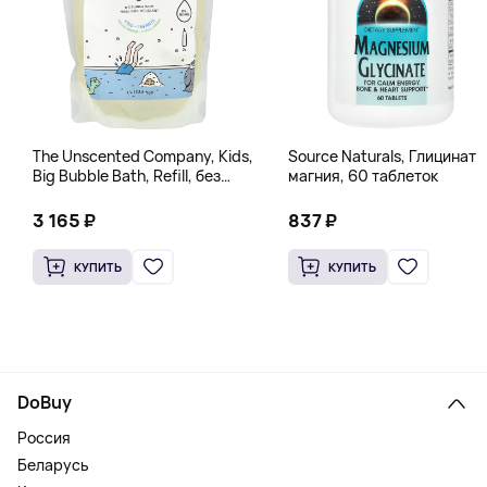
The Unscented Company, Kids,
Source Naturals, Глицинат
Big Bubble Bath, Refill, без
магния, 60 таблеток
отдушек, 1 л (33,8 жидк.
Унции)
3 165 ₽
837 ₽
КУПИТЬ
КУПИТЬ
DoBuy
Россия
Беларусь