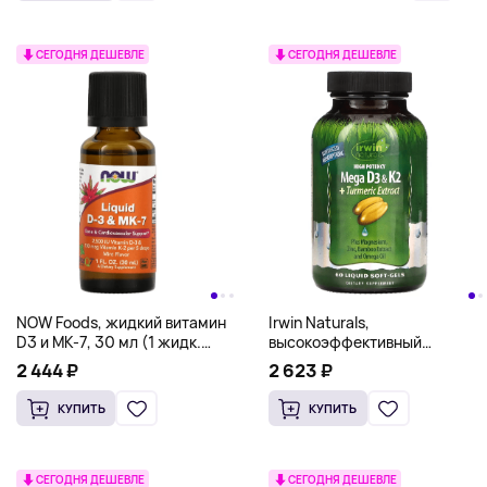
СЕГОДНЯ ДЕШЕВЛЕ
СЕГОДНЯ ДЕШЕВЛЕ
NOW Foods, жидкий витамин
Irwin Naturals,
D3 и MK-7, 30 мл (1 жидк.
высокоэффективный
унция)
мегакомплекс витаминов D3
2 444 ₽
2 623 ₽
и К2 с экстрактом куркумы,
60 капсул с жидкостью
КУПИТЬ
КУПИТЬ
СЕГОДНЯ ДЕШЕВЛЕ
СЕГОДНЯ ДЕШЕВЛЕ