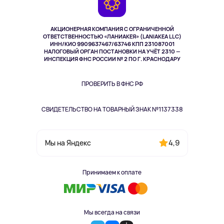
Возврат
TV и мультимедиа
Выкуп товара
Музыка и звук
АКЦИОНЕРНАЯ КОМПАНИЯ С ОГРАНИЧЕННОЙ
Спорт
ОТВЕТСТВЕННОСТЬЮ «ЛАНИАКЕЯ» (LANIAKEA LLC)
ИНН/КИО 9909637467/63746 КПП 231087001
Здоровье
НАЛОГОВЫЙ ОРГАН ПОСТАНОВКИ НА УЧЁТ 2310 —
Здоровье питомцев
ИНСПЕКЦИЯ ФНС РОССИИ № 2 ПО Г. КРАСНОДАРУ
Книги
Одежда и аксессуары
ПРОВЕРИТЬ В ФНС РФ
СВИДЕТЕЛЬСТВО НА ТОВАРНЫЙ ЗНАК №1137338
4,9
Мы на Яндекс
Принимаем к оплате
Мы всегда на связи