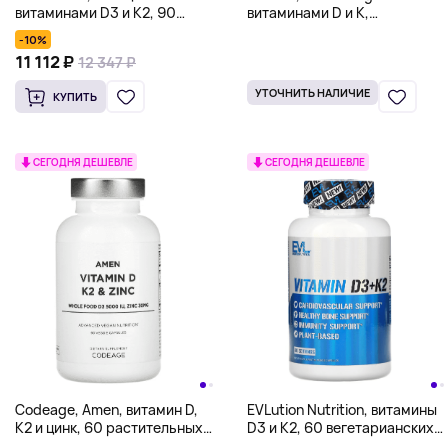
витаминами D3 и К2, 90
витаминами D и K,
капсул
натуральный лимонный вкус,
-10%
60 (+ 30 бонусных) мягких
11 112 ₽
12 347 ₽
капсул
УТОЧНИТЬ НАЛИЧИЕ
КУПИТЬ
СЕГОДНЯ ДЕШЕВЛЕ
СЕГОДНЯ ДЕШЕВЛЕ
Codeage, Amen, витамин D,
EVLution Nutrition, витамины
K2 и цинк, 60 растительных
D3 и К2, 60 вегетарианских
капсул
капсул