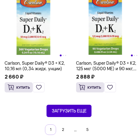
Carlson, Super Daily® D3 + K2,
Carlson, Super Daily® D3 + K2,
10,16 мл (0,34 жидк. унции)
125 мкг (5000 МЕ) и 90 мкг,
2,54 мл (0,086 жидк. унции)
2 660 ₽
2 888 ₽
КУПИТЬ
КУПИТЬ
ЗАГРУЗИТЬ ЕЩЕ
…
1
2
5