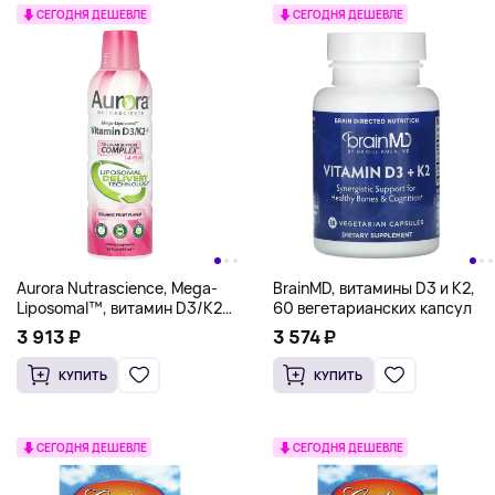
СЕГОДНЯ ДЕШЕВЛЕ
СЕГОДНЯ ДЕШЕВЛЕ
Aurora Nutrascience, Mega-
BrainMD, витамины D3 и К2,
Liposomal™, витамин D3/K2+
60 вегетарианских капсул
с витамином C, вкус
3 913 ₽
3 574 ₽
органических фруктов,
480 мл (16 жидк. унций)
КУПИТЬ
КУПИТЬ
СЕГОДНЯ ДЕШЕВЛЕ
СЕГОДНЯ ДЕШЕВЛЕ