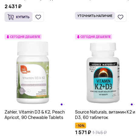
унция)
веганских капсул
2 431 ₽
УТОЧНИТЬ НАЛИЧИЕ
КУПИТЬ
СЕГОДНЯ ДЕШЕВЛЕ
СЕГОДНЯ ДЕШЕВЛЕ
Zahler, Vitamin D3 & K2, Peach
Source Naturals, витамин K2 и
Apricot, 90 Chewable Tablets
D3, 60 таблеток
-10%
1 571 ₽
1 745 ₽