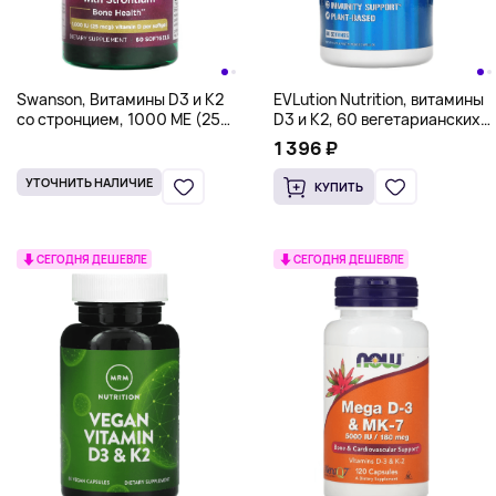
Swanson, Витамины D3 и K2
EVLution Nutrition, витамины
со стронцием, 1000 МЕ (25
D3 и К2, 60 вегетарианских
мкг), 60 мягких таблеток
капсул
1 396 ₽
УТОЧНИТЬ НАЛИЧИЕ
КУПИТЬ
СЕГОДНЯ ДЕШЕВЛЕ
СЕГОДНЯ ДЕШЕВЛЕ