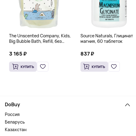
The Unscented Company, Kids,
Source Naturals, Глицинат
Big Bubble Bath, Refill, без
магния, 60 таблеток
отдушек, 1 л (33,8 жидк.
Унции)
3 165 ₽
837 ₽
КУПИТЬ
КУПИТЬ
DoBuy
Россия
Беларусь
Казахстан