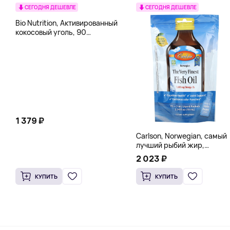
СЕГОДНЯ ДЕШЕВЛЕ
СЕГОДНЯ ДЕШЕВЛЕ
Bio Nutrition, Активированный
кокосовый уголь, 90
вегетарианских капсул (260
мг в каждой капсуле)
1 379 ₽
Carlson, Norwegian, самый
лучший рыбий жир,
натуральный лимон, 15
2 023 ₽
пакетиков (5 мл) каждый
КУПИТЬ
КУПИТЬ