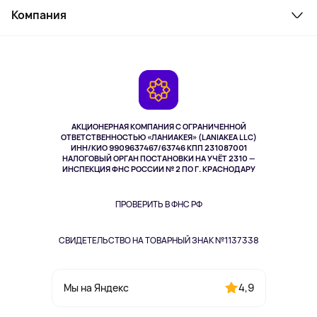
Косметика и уход
Компания
Как заказать
Активный отдых
Оплата
О сервисе
Планшеты
Доставка
Контакты
Игровые консоли
Гарантия
Камеры
Возврат
TV и мультимедиа
Выкуп товара
Музыка и звук
АКЦИОНЕРНАЯ КОМПАНИЯ С ОГРАНИЧЕННОЙ
Спорт
ОТВЕТСТВЕННОСТЬЮ «ЛАНИАКЕЯ» (LANIAKEA LLC)
ИНН/КИО 9909637467/63746 КПП 231087001
Здоровье
НАЛОГОВЫЙ ОРГАН ПОСТАНОВКИ НА УЧЁТ 2310 —
Здоровье питомцев
ИНСПЕКЦИЯ ФНС РОССИИ № 2 ПО Г. КРАСНОДАРУ
Книги
Одежда и аксессуары
ПРОВЕРИТЬ В ФНС РФ
СВИДЕТЕЛЬСТВО НА ТОВАРНЫЙ ЗНАК №1137338
4,9
Мы на Яндекс