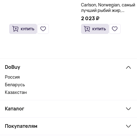
Carlson, Norwegian, самый
лучший рыбий жир,
натуральный лимон, 15
2 023 ₽
пакетиков (5 мл) каждый
КУПИТЬ
КУПИТЬ
DoBuy
Россия
Беларусь
Казахстан
Каталог
Смартфоны и гаджеты
Покупателям
Ноутбуки, мониторы, VR
Товары для дома
Служба поддержки