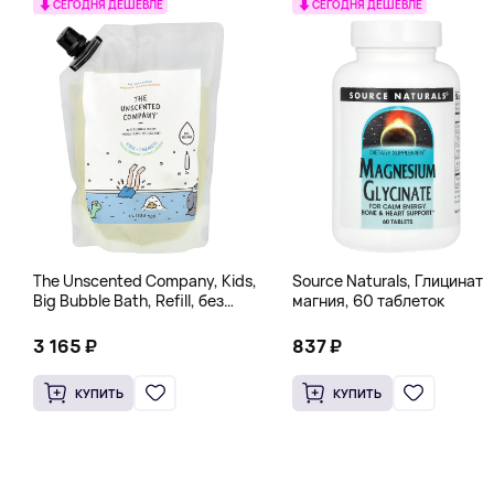
СЕГОДНЯ ДЕШЕВЛЕ
СЕГОДНЯ ДЕШЕВЛЕ
The Unscented Company, Kids,
Source Naturals, Глицинат
Big Bubble Bath, Refill, без
магния, 60 таблеток
отдушек, 1 л (33,8 жидк.
Унции)
3 165 ₽
837 ₽
КУПИТЬ
КУПИТЬ