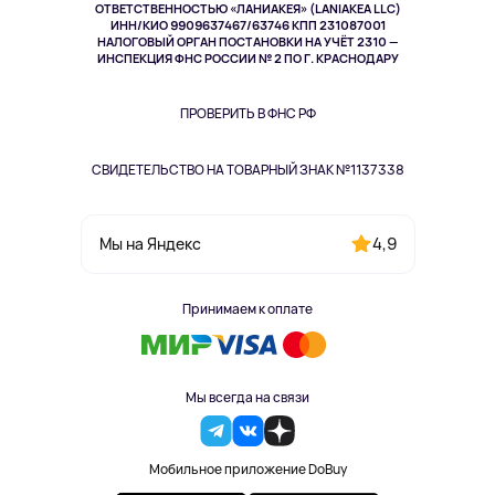
Спорт
ОТВЕТСТВЕННОСТЬЮ «ЛАНИАКЕЯ» (LANIAKEA LLC)
ИНН/КИО 9909637467/63746 КПП 231087001
Здоровье
НАЛОГОВЫЙ ОРГАН ПОСТАНОВКИ НА УЧЁТ 2310 —
Здоровье питомцев
ИНСПЕКЦИЯ ФНС РОССИИ № 2 ПО Г. КРАСНОДАРУ
Книги
Одежда и аксессуары
ПРОВЕРИТЬ В ФНС РФ
СВИДЕТЕЛЬСТВО НА ТОВАРНЫЙ ЗНАК №1137338
4,9
Мы на Яндекс
Принимаем к оплате
Мы всегда на связи
Мобильное приложение DoBuy