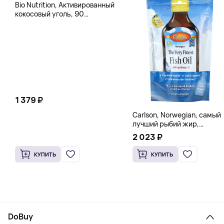
Bio Nutrition, Активированный
кокосовый уголь, 90
вегетарианских капсул (260
мг в каждой капсуле)
1 379 ₽
Carlson, Norwegian, самый
лучший рыбий жир,
натуральный лимон, 15
2 023 ₽
пакетиков (5 мл) каждый
КУПИТЬ
КУПИТЬ
DoBuy