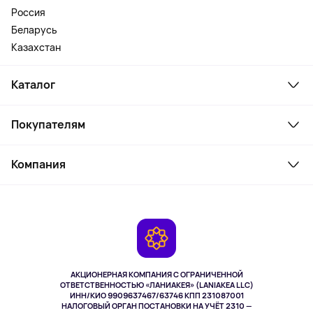
Россия
Беларусь
Казахстан
Каталог
Смартфоны и гаджеты
Покупателям
Ноутбуки, мониторы, VR
Товары для дома
Служба поддержки
Косметика и уход
Компания
Как заказать
Активный отдых
Оплата
О сервисе
Планшеты
Доставка
Контакты
Игровые консоли
Гарантия
Камеры
Возврат
TV и мультимедиа
Выкуп товара
Музыка и звук
АКЦИОНЕРНАЯ КОМПАНИЯ С ОГРАНИЧЕННОЙ
Спорт
ОТВЕТСТВЕННОСТЬЮ «ЛАНИАКЕЯ» (LANIAKEA LLC)
ИНН/КИО 9909637467/63746 КПП 231087001
Здоровье
НАЛОГОВЫЙ ОРГАН ПОСТАНОВКИ НА УЧЁТ 2310 —