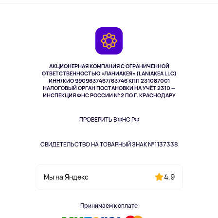
Оплата
О сервисе
Планшеты
Доставка
Контакты
Игровые консоли
Гарантия
Камеры
Возврат
TV и мультимедиа
Выкуп товара
Музыка и звук
АКЦИОНЕРНАЯ КОМПАНИЯ С ОГРАНИЧЕННОЙ
Спорт
ОТВЕТСТВЕННОСТЬЮ «ЛАНИАКЕЯ» (LANIAKEA LLC)
ИНН/КИО 9909637467/63746 КПП 231087001
Здоровье
НАЛОГОВЫЙ ОРГАН ПОСТАНОВКИ НА УЧЁТ 2310 —
Здоровье питомцев
ИНСПЕКЦИЯ ФНС РОССИИ № 2 ПО Г. КРАСНОДАРУ
Книги
Одежда и аксессуары
ПРОВЕРИТЬ В ФНС РФ
СВИДЕТЕЛЬСТВО НА ТОВАРНЫЙ ЗНАК №1137338
4,9
Мы на Яндекс
Принимаем к оплате