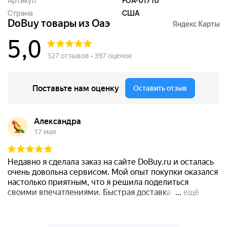
Артикул
FOA-01710
Страна
США