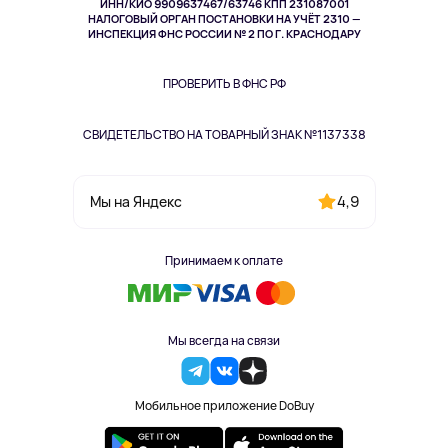
ИНН/КИО 9909637467/63746 КПП 231087001
Здоровье
НАЛОГОВЫЙ ОРГАН ПОСТАНОВКИ НА УЧЁТ 2310 —
Здоровье питомцев
ИНСПЕКЦИЯ ФНС РОССИИ № 2 ПО Г. КРАСНОДАРУ
Книги
Одежда и аксессуары
ПРОВЕРИТЬ В ФНС РФ
СВИДЕТЕЛЬСТВО НА ТОВАРНЫЙ ЗНАК №1137338
4,9
Мы на Яндекс
Принимаем к оплате
Мы всегда на связи
Мобильное приложение DoBuy