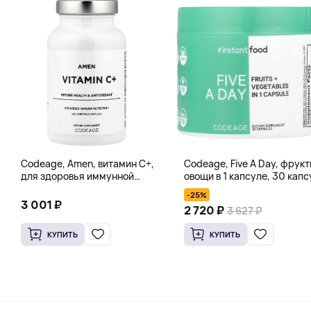
Codeage, Amen, витамин C+,
Codeage, Five A Day, фрукт
для здоровья иммунной
овощи в 1 капсуле, 30 капс
системы, антиоксидант, 120
-25%
вегетарианских капсул
3 001 ₽
2 720 ₽
3 627 ₽
КУПИТЬ
КУПИТЬ