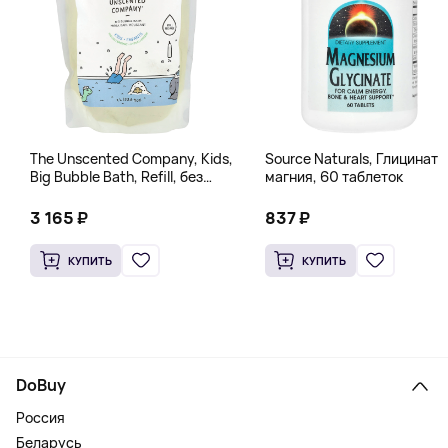
The Unscented Company, Kids,
Source Naturals, Глицинат
Big Bubble Bath, Refill, без
магния, 60 таблеток
отдушек, 1 л (33,8 жидк.
Унции)
3 165 ₽
837 ₽
КУПИТЬ
КУПИТЬ
DoBuy
Россия
Беларусь