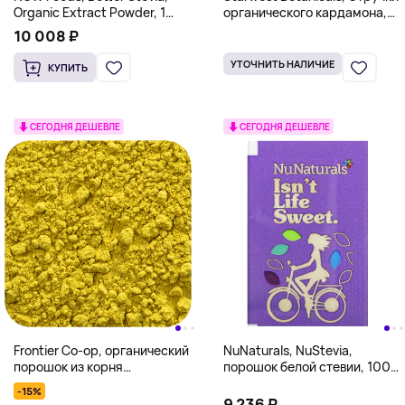
Organic Extract Powder, 1
органического кардамона,
фунт (454 г)
зеленый, 453,6 г (1 фунт)
10 008 ₽
УТОЧНИТЬ НАЛИЧИЕ
КУПИТЬ
СЕГОДНЯ ДЕШЕВЛЕ
СЕГОДНЯ ДЕШЕВЛЕ
Frontier Co-op, органический
NuNaturals, NuStevia,
порошок из корня
порошок белой стевии, 1000
желтокорня, 113 г (4 унций)
пакетиков, 1000 г (2,23
-15%
фунта)
9 236 ₽