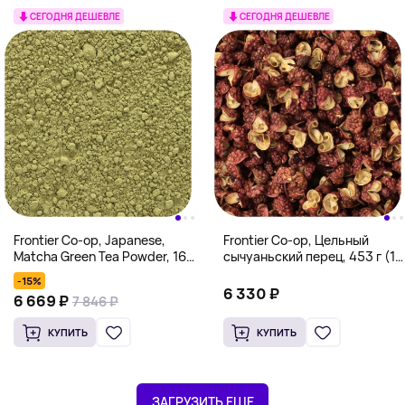
СЕГОДНЯ ДЕШЕВЛЕ
СЕГОДНЯ ДЕШЕВЛЕ
Frontier Co-op, Japanese,
Frontier Co-op, Цельный
Matcha Green Tea Powder, 16
сычуаньский перец, 453 г (16
oz (453 g)
унций)
-15%
6 330 ₽
6 669 ₽
7 846 ₽
КУПИТЬ
КУПИТЬ
ЗАГРУЗИТЬ ЕЩЕ