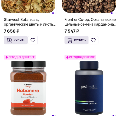
Starwest Botanicals,
Frontier Co-op, Органические
органические цветы и листья
цельные семена кардамона,
липы, нарезанные и
очищенные от коры, 453 г (16
7 658 ₽
7 547 ₽
просеянные, 453,6 г (1 фунт)
унций)
КУПИТЬ
КУПИТЬ
СЕГОДНЯ ДЕШЕВЛЕ
СЕГОДНЯ ДЕШЕВЛЕ