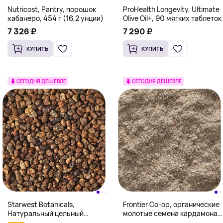
Nutricost, Pantry, порошок
ProHealth Longevity, Ultimate
хабанеро, 454 г (16,2 унции)
Olive Oil+, 90 мягких таблеток
7 326 ₽
7 290 ₽
КУПИТЬ
КУПИТЬ
СЕГОДНЯ ДЕШЕВЛЕ
СЕГОДНЯ ДЕШЕВЛЕ
Starwest Botanicals,
Frontier Co-op, органические
Натуральный цельный
молотые семена кардамона,
кардамон без шелухи, 1 фунт
453 г (16 унций)