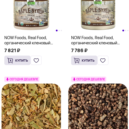
NOW Foods, Real Food,
NOW Foods, Real Food,
органический кленовый
органический кленовый
сироп, класс A, темный цвет,
сироп, 1,89 л (64 жидк. унц.)
7 821 ₽
7 786 ₽
1,89 л (64 жидк. унции)
КУПИТЬ
КУПИТЬ
СЕГОДНЯ ДЕШЕВЛЕ
СЕГОДНЯ ДЕШЕВЛЕ