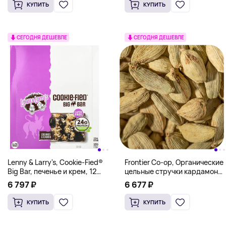
унции)
КУПИТЬ
КУПИТЬ
СЕГОДНЯ ДЕШЕВЛЕ
СЕГОДНЯ ДЕШЕВЛЕ
Lenny & Larry's, Cookie-Fied®
Frontier Co-op, Органические
Big Bar, печенье и крем, 12
цельные стручки кардамона,
батончиков, 90 г (3,17 унции)
16 унций (453 г)
6 797 ₽
6 677 ₽
КУПИТЬ
КУПИТЬ