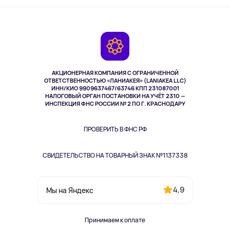
Активный отдых
Оплата
О сервисе
Планшеты
Доставка
Контакты
Игровые консоли
Гарантия
Камеры
Возврат
TV и мультимедиа
Выкуп товара
Музыка и звук
АКЦИОНЕРНАЯ КОМПАНИЯ С ОГРАНИЧЕННОЙ
Спорт
ОТВЕТСТВЕННОСТЬЮ «ЛАНИАКЕЯ» (LANIAKEA LLC)
ИНН/КИО 9909637467/63746 КПП 231087001
Здоровье
НАЛОГОВЫЙ ОРГАН ПОСТАНОВКИ НА УЧЁТ 2310 —
Здоровье питомцев
ИНСПЕКЦИЯ ФНС РОССИИ № 2 ПО Г. КРАСНОДАРУ
Книги
Одежда и аксессуары
ПРОВЕРИТЬ В ФНС РФ
СВИДЕТЕЛЬСТВО НА ТОВАРНЫЙ ЗНАК №1137338
4,9
Мы на Яндекс
Принимаем к оплате