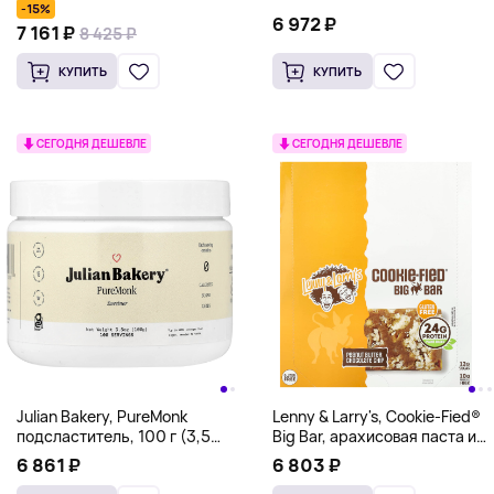
-15%
6 972 ₽
7 161 ₽
8 425 ₽
КУПИТЬ
КУПИТЬ
СЕГОДНЯ ДЕШЕВЛЕ
СЕГОДНЯ ДЕШЕВЛЕ
Julian Bakery, PureMonk
Lenny & Larry's, Cookie-Fied®
подсластитель, 100 г (3,5
Big Bar, арахисовая паста и
унции)
шоколадная крошка, 12
6 861 ₽
6 803 ₽
батончиков по 90 г (3,17