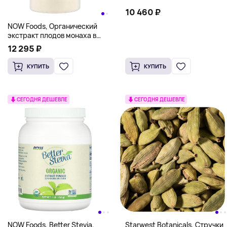
10 460 ₽
NOW Foods, Органический
экстракт плодов монаха в
порошке, низкокалорийный
12 295 ₽
подсластитель, 105 г (3,7
унции)
КУПИТЬ
КУПИТЬ
СЕГОДНЯ ДЕШЕВЛЕ
СЕГОДНЯ ДЕШЕВЛЕ
NOW Foods, Better Stevia,
Starwest Botanicals, Стручки