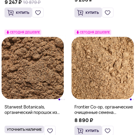
9 247 ₽
10 879 ₽
КУПИТЬ
КУПИТЬ
СЕГОДНЯ ДЕШЕВЛЕ
СЕГОДНЯ ДЕШЕВЛЕ
Starwest Botanicals,
Frontier Co-op, органические
органический порошок из
очищенные семена
семян кардамона, 453,6 г (1
кардамона, молотые, 453 г
8 890 ₽
фунт)
(16 унций)
УТОЧНИТЬ НАЛИЧИЕ
КУПИТЬ