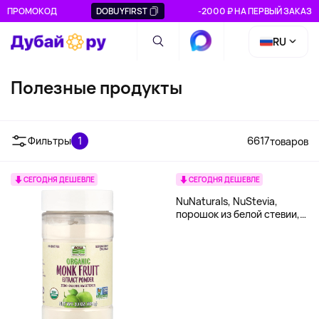
ПРОМОКОД
DOBUYFIRST
-2000 ₽ НА ПЕРВЫЙ ЗАКАЗ
RU
Полезные продукты
Батончики
Готовые блюда
Для чая и 
Фильтры
1
6617
товаров
СЕГОДНЯ ДЕШЕВЛЕ
СЕГОДНЯ ДЕШЕВЛЕ
NuNaturals, NuStevia,
порошок из белой стевии,
1000 пакетиков, 1000 г
(35,72 унции)