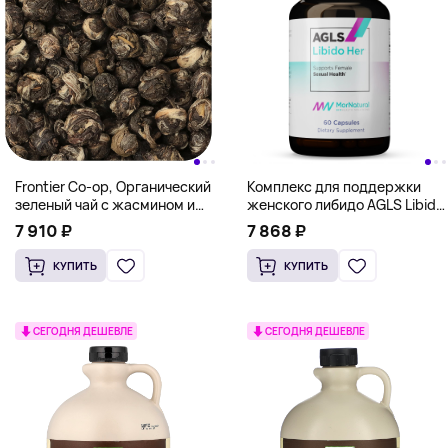
Frontier Co-op, Органический
Комплекс для поддержки
зеленый чай с жасмином и
женского либидо AGLS Libido
жемчугом, 453 г (16 унций)
Her - MorNatural 60 caps
7 910 ₽
7 868 ₽
КУПИТЬ
КУПИТЬ
СЕГОДНЯ ДЕШЕВЛЕ
СЕГОДНЯ ДЕШЕВЛЕ