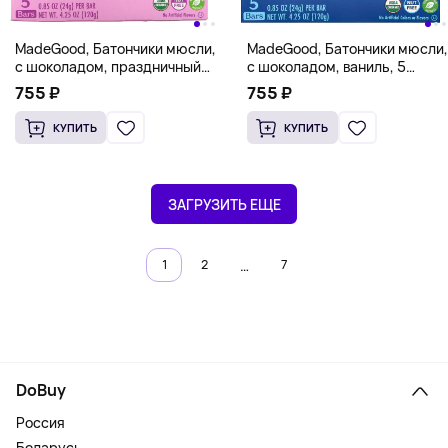
MadeGood, Батончики мюсли,
MadeGood, Батончики мюсли,
с шоколадом, праздничный
с шоколадом, ваниль, 5
торт, 5 батончиков по 24 г
батончиков, 24 г (0,85 унции)
755 ₽
755 ₽
(0,85 унции)
КУПИТЬ
КУПИТЬ
ЗАГРУЗИТЬ ЕЩЕ
…
1
2
7
DoBuy
Россия
Беларусь