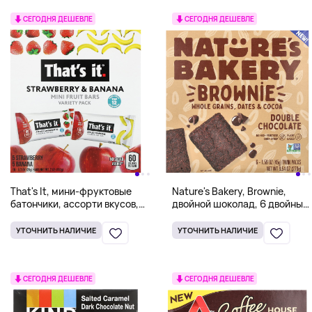
СЕГОДНЯ ДЕШЕВЛЕ
СЕГОДНЯ ДЕШЕВЛЕ
That's It, мини-фруктовые
Nature's Bakery, Brownie,
батончики, ассорти вкусов,
двойной шоколад, 6 двойных
клубника и банан, 10
пакетиков по 45 г (1,59
батончиков по 20 г (0,7
унции)
УТОЧНИТЬ НАЛИЧИЕ
УТОЧНИТЬ НАЛИЧИЕ
унции)
СЕГОДНЯ ДЕШЕВЛЕ
СЕГОДНЯ ДЕШЕВЛЕ