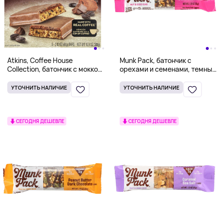
Atkins, Coffee House
Munk Pack, батончик с
Collection, батончик с мокко
орехами и семенами, темный
латте, 5 батончиков по 60 г
шоколад с морской солью,
(2,12 унции)
35 г (1,23 унции)
УТОЧНИТЬ НАЛИЧИЕ
УТОЧНИТЬ НАЛИЧИЕ
СЕГОДНЯ ДЕШЕВЛЕ
СЕГОДНЯ ДЕШЕВЛЕ