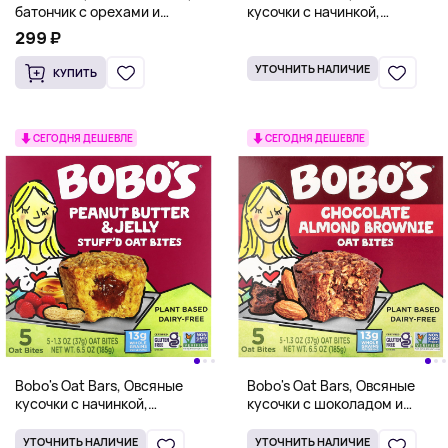
батончик с орехами и
кусочки с начинкой,
семенами, кокос и миндаль,
клубника, 5 кусочков, по 37 г
299 ₽
темный шоколад, 35 г (1,23
(1,3 унции)
унции)
УТОЧНИТЬ НАЛИЧИЕ
КУПИТЬ
СЕГОДНЯ ДЕШЕВЛЕ
СЕГОДНЯ ДЕШЕВЛЕ
Bobo's Oat Bars, Овсяные
Bobo's Oat Bars, Овсяные
кусочки с начинкой,
кусочки с шоколадом и
арахисовая паста и желе, 5
миндалем, 5 кусочков по 37 г
кусочков, 37 г (1,3 унции)
(1,3 унции)
УТОЧНИТЬ НАЛИЧИЕ
УТОЧНИТЬ НАЛИЧИЕ