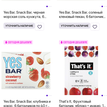
Yes Bar, Snack Bar, черная
Yes Bar, Snack Bar, соленый
морская соль кунжута, 6
кленовый пекан, 6 батончиков
батончиков по 40 г (1,4
по 40 г (1,4 унции)
унции)
УТОЧНИТЬ НАЛИЧИЕ
УТОЧНИТЬ НАЛИЧИЕ
СЕГОДНЯ ДЕШЕВЛЕ
СЕГОДНЯ ДЕШЕВЛЕ
Yes Bar, Snack Bar, клубника и
That's It, Фруктовый
кокос, 6 батончиков по 40 г
батончик, яблоко + инжир, 12