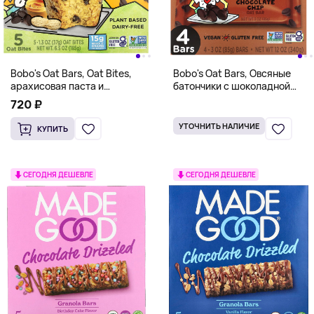
Bobo's Oat Bars, Oat Bites,
Bobo's Oat Bars, Овсяные
арахисовая паста и
батончики с шоколадной
шоколадная крошка, 5 шт. по
крошкой, 4 батончика по 85 г
720 ₽
37 г (1,3 унции)
(3 унции)
УТОЧНИТЬ НАЛИЧИЕ
КУПИТЬ
СЕГОДНЯ ДЕШЕВЛЕ
СЕГОДНЯ ДЕШЕВЛЕ