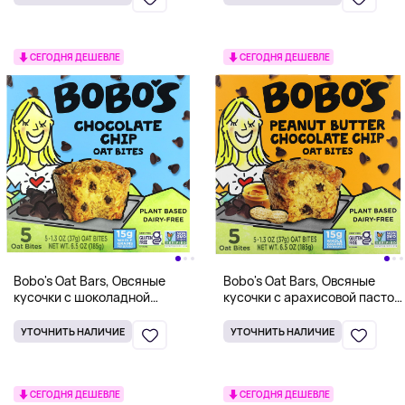
СЕГОДНЯ ДЕШЕВЛЕ
СЕГОДНЯ ДЕШЕВЛЕ
Bobo's Oat Bars, Овсяные
Bobo's Oat Bars, Овсяные
кусочки с шоколадной
кусочки с арахисовой пастой
крошкой, 5 кусочков, 37 г (1,3
и шоколадной крошкой, 5
унции)
кусочков, 37 г (1,3 унции)
УТОЧНИТЬ НАЛИЧИЕ
УТОЧНИТЬ НАЛИЧИЕ
СЕГОДНЯ ДЕШЕВЛЕ
СЕГОДНЯ ДЕШЕВЛЕ