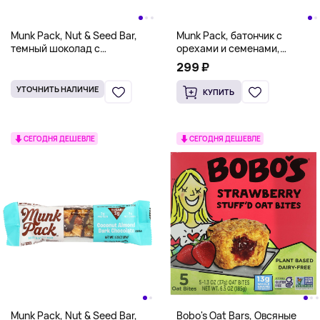
Munk Pack, Nut & Seed Bar,
Munk Pack, батончик с
темный шоколад с
орехами и семенами,
арахисовой пастой, 35 г (1,23
карамель с морской солью,
299 ₽
унции)
35 г (1,23 унции)
УТОЧНИТЬ НАЛИЧИЕ
КУПИТЬ
СЕГОДНЯ ДЕШЕВЛЕ
СЕГОДНЯ ДЕШЕВЛЕ
Munk Pack, Nut & Seed Bar,
Bobo's Oat Bars, Овсяные