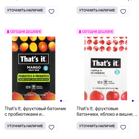
(1,4 унции)
батончиков, 35 г (1,2 унции)
УТОЧНИТЬ НАЛИЧИЕ
УТОЧНИТЬ НАЛИЧИЕ
СЕГОДНЯ ДЕШЕВЛЕ
СЕГОДНЯ ДЕШЕВЛЕ
That's It, фруктовый батончик
That's It, фруктовые
с пробиотиками и
батончики, яблоко и вишня, 12
пребиотиками, со вкусом
батончиков по 35 г (1,2 унции)
манго, 12 батончиков по 35 г
УТОЧНИТЬ НАЛИЧИЕ
УТОЧНИТЬ НАЛИЧИЕ
(1,2 унции)