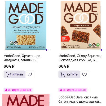
MadeGood, Хрустящие
MadeGood, Crispy Squares,
квадраты, ваниль, 6
шоколадная крошка, 6
батончиков, 22 г (0,78 унции)
батончиков по 22 г (0,78
664 ₽
664 ₽
каждый
унции)
КУПИТЬ
КУПИТЬ
СЕГОДНЯ ДЕШЕВЛЕ
СЕГОДНЯ ДЕШЕВЛЕ
Bobo's Oat Bars, овсяные
батончики, с шоколадной
крошкой, 5 шт. по 37 г (1,3