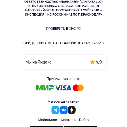
Спорт
ОТВЕТСТВЕННОСТЬЮ «ЛАНИАКЕЯ» (LANIAKEA LLC)
ИНН/КИО 9909637467/63746 КПП 231087001
Здоровье
НАЛОГОВЫЙ ОРГАН ПОСТАНОВКИ НА УЧЁТ 2310 —
Здоровье питомцев
ИНСПЕКЦИЯ ФНС РОССИИ № 2 ПО Г. КРАСНОДАРУ
Книги
Одежда и аксессуары
ПРОВЕРИТЬ В ФНС РФ
СВИДЕТЕЛЬСТВО НА ТОВАРНЫЙ ЗНАК №1137338
4,9
Мы на Яндекс
Принимаем к оплате
Мы всегда на связи
Мобильное приложение DoBuy