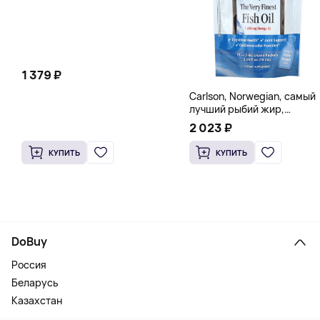
1 379 ₽
Carlson, Norwegian, самый
лучший рыбий жир,
натуральный лимон, 15
2 023 ₽
пакетиков (5 мл) каждый
КУПИТЬ
КУПИТЬ
DoBuy
Россия
Беларусь
Казахстан