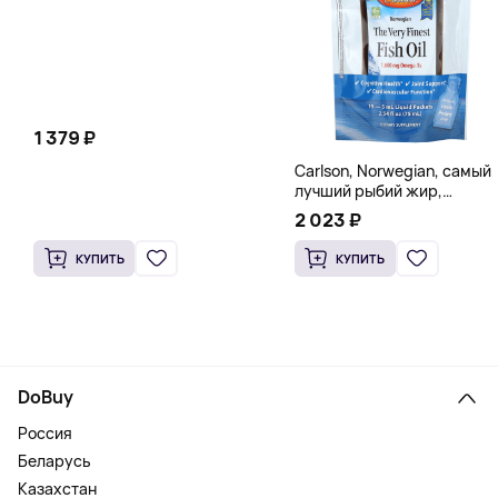
1 379 ₽
Carlson, Norwegian, самый
лучший рыбий жир,
натуральный лимон, 15
2 023 ₽
пакетиков (5 мл) каждый
КУПИТЬ
КУПИТЬ
DoBuy
Россия
Беларусь
Казахстан