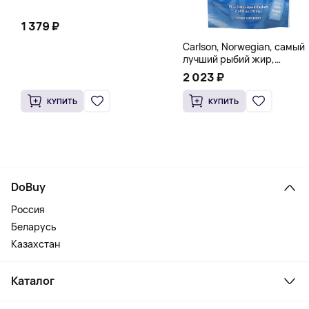
1 379 ₽
Carlson, Norwegian, самый
лучший рыбий жир,
натуральный лимон, 15
2 023 ₽
пакетиков (5 мл) каждый
КУПИТЬ
КУПИТЬ
DoBuy
Россия
Беларусь
Казахстан
Каталог
Смартфоны и гаджеты