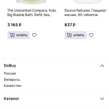
The Unscented Company, Kids,
Source Naturals, Глицинат
Big Bubble Bath, Refill, без
магния, 60 таблеток
отдушек, 1 л (33,8 жидк.
Унции)
3 165 ₽
837 ₽
КУПИТЬ
КУПИТЬ
DoBuy
Россия
Беларусь
Казахстан
Каталог
Смартфоны и гаджеты