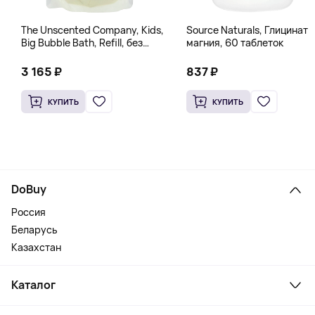
The Unscented Company, Kids,
Source Naturals, Глицинат
Big Bubble Bath, Refill, без
магния, 60 таблеток
отдушек, 1 л (33,8 жидк.
Унции)
3 165 ₽
837 ₽
КУПИТЬ
КУПИТЬ
DoBuy
Россия
Беларусь
Казахстан
Каталог
Смартфоны и гаджеты