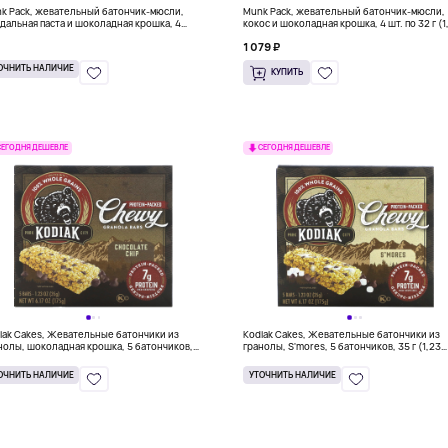
k Pack, жевательный батончик-мюсли,
Munk Pack, жевательный батончик-мюсли,
дальная паста и шоколадная крошка, 4
кокос и шоколадная крошка, 4 шт. по 32 г (1
ончика по 32 г (1,12 унции)
унции)
1 079 ₽
ОЧНИТЬ НАЛИЧИЕ
КУПИТЬ
СЕГОДНЯ ДЕШЕВЛЕ
СЕГОДНЯ ДЕШЕВЛЕ
iak Cakes, Жевательные батончики из
Kodiak Cakes, Жевательные батончики из
нолы, шоколадная крошка, 5 батончиков,
гранолы, S'mores, 5 батончиков, 35 г (1,23
г (1,23 унции)
унции) каждый
ОЧНИТЬ НАЛИЧИЕ
УТОЧНИТЬ НАЛИЧИЕ