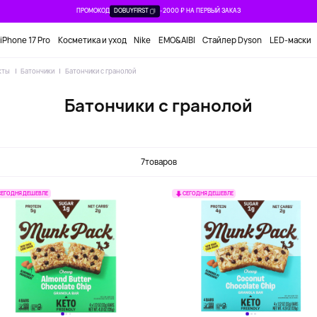
ПРОМОКОД
DOBUYFIRST
-2000 ₽ НА ПЕРВЫЙ ЗАКАЗ
iPhone 17 Pro
Косметика и уход
Nike
EMO&AIBI
Стайлер Dyson
LED-маски
кты
Батончики
Батончики с гранолой
Батончики с гранолой
7
товаров
СЕГОДНЯ ДЕШЕВЛЕ
СЕГОДНЯ ДЕШЕВЛЕ