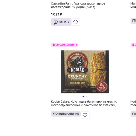
Cascadian Farm, Гранола, шоколадное
Mun
наслаждение, 12 унций (340 г)
мин
бат
1 021 ₽
УТ
КУПИТЬ
СЕГОДНЯ ДЕШЕВЛЕ
Kodiak Cakes, Хрустящие батончики из мюсли,
Kod
шоколадная крошка, 6 пакетиков по 2 плитки,
гра
45 г (1,59 унции)
35 
УТОЧНИТЬ НАЛИЧИЕ
УТ