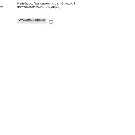
MadeGood, Гранола мини, с клубникой, 5
,12
пакетиков по 24 г (0,85 унции)
УТОЧНИТЬ НАЛИЧИЕ