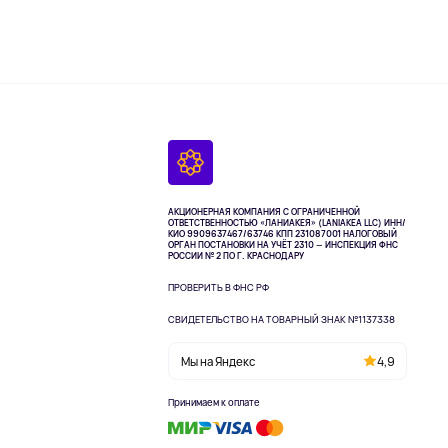
АКЦИОНЕРНАЯ КОМПАНИЯ С ОГРАНИЧЕННОЙ
ОТВЕТСТВЕННОСТЬЮ «ЛАНИАКЕЯ» (LANIAKEA LLC)
ИНН/
КИО 9909637467/63746 КПП 231087001
НАЛОГОВЫЙ
ОРГАН ПОСТАНОВКИ НА УЧЁТ 2310 — ИНСПЕКЦИЯ ФНС
РОССИИ № 2 ПО Г. КРАСНОДАРУ
ПРОВЕРИТЬ В ФНС РФ
СВИДЕТЕЛЬСТВО НА ТОВАРНЫЙ ЗНАК №1137338
Мы на Яндекс
4,9
Принимаем к оплате