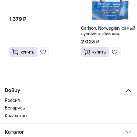
1 379 ₽
Carlson, Norwegian, самый
лучший рыбий жир,
натуральный лимон, 15
2 023 ₽
пакетиков (5 мл) каждый
КУПИТЬ
КУПИТЬ
DoBuy
Россия
Беларусь
Казахстан
Каталог