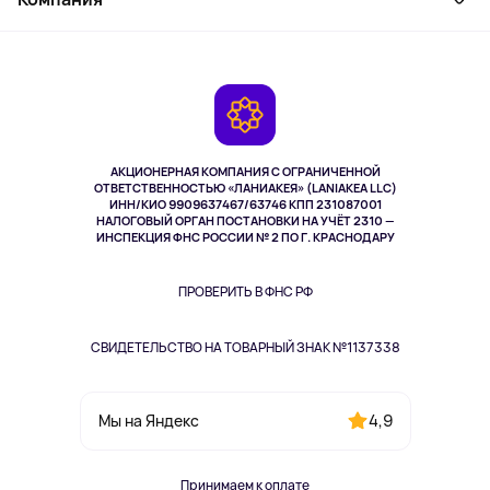
Активный отдых
Оплата
О сервисе
Планшеты
Доставка
Контакты
Игровые консоли
Гарантия
Камеры
Возврат
TV и мультимедиа
Выкуп товара
Музыка и звук
АКЦИОНЕРНАЯ КОМПАНИЯ С ОГРАНИЧЕННОЙ
Спорт
ОТВЕТСТВЕННОСТЬЮ «ЛАНИАКЕЯ» (LANIAKEA LLC)
ИНН/КИО 9909637467/63746 КПП 231087001
Здоровье
НАЛОГОВЫЙ ОРГАН ПОСТАНОВКИ НА УЧЁТ 2310 —
Здоровье питомцев
ИНСПЕКЦИЯ ФНС РОССИИ № 2 ПО Г. КРАСНОДАРУ
Книги
Одежда и аксессуары
ПРОВЕРИТЬ В ФНС РФ
СВИДЕТЕЛЬСТВО НА ТОВАРНЫЙ ЗНАК №1137338
4,9
Мы на Яндекс
Принимаем к оплате