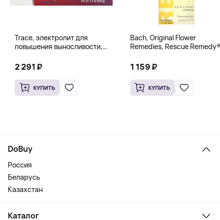
Trace, электролит для
Bach, Original Flower
повышения выносливости,
Remedies, Rescue Remedy®
PowerPak, со вкусом граната
натуральное средство для
и черники, 30 пакетиков по 5 г
снятия стресса, 10 мл
2 291 ₽
1 159 ₽
(0,18 унции)
(0,35 жидк. унции)
КУПИТЬ
КУПИТЬ
DoBuy
Россия
Беларусь
Казахстан
Каталог