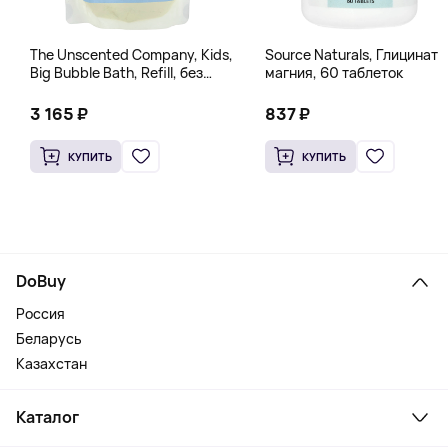
The Unscented Company, Kids,
Source Naturals, Глицинат
Big Bubble Bath, Refill, без
магния, 60 таблеток
отдушек, 1 л (33,8 жидк.
Унции)
3 165 ₽
837 ₽
КУПИТЬ
КУПИТЬ
DoBuy
Россия
Беларусь
Казахстан
Каталог