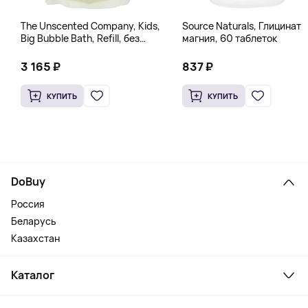
The Unscented Company, Kids,
Source Naturals, Глицинат
Big Bubble Bath, Refill, без
магния, 60 таблеток
отдушек, 1 л (33,8 жидк.
Унции)
3 165 ₽
837 ₽
КУПИТЬ
КУПИТЬ
DoBuy
Россия
Беларусь
Казахстан
Каталог
Смартфоны и гаджеты