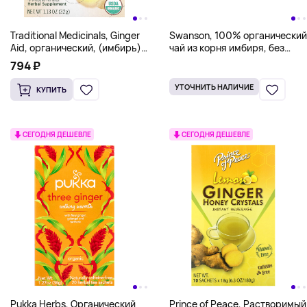
Traditional Medicinals, Ginger
Swanson, 100% органический
Aid, органический, (имбирь),
чай из корня имбиря, без
без кофеина, 16 чайных
кофеина, 20 чайных
794 ₽
пакетиков, 32 г (1,13 унции)
пакетиков, 40 г (1,4 унции)
УТОЧНИТЬ НАЛИЧИЕ
КУПИТЬ
СЕГОДНЯ ДЕШЕВЛЕ
СЕГОДНЯ ДЕШЕВЛЕ
Pukka Herbs, Органический
Prince of Peace, Растворимый