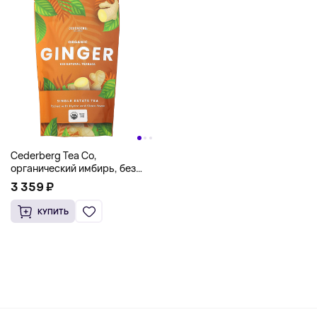
Cederberg Tea Co,
органический имбирь, без
кофеина, 100 натуральных
3 359 ₽
чайных пакетиков, 220 г (7,76
унции)
КУПИТЬ