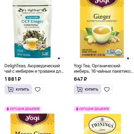
DelighTeas, Аюрведический
Yogi Tea, Органический
чай с имбирем и травами для
имбирь, 16 чайных пакетиков,
детоксикации CCF,
32 г (1,12 унции)
1 881 ₽
647 ₽
рассыпчатая смесь, без
кофеина, 85 г (3 унции)
КУПИТЬ
КУПИТЬ
СЕГОДНЯ ДЕШЕВЛЕ
СЕГОДНЯ ДЕШЕВЛЕ