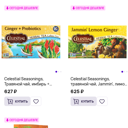
СЕГОДНЯ ДЕШЕВЛЕ
СЕГОДНЯ ДЕШЕВЛЕ
Celestial Seasonings,
Celestial Seasonings,
Травяной чай, имбирь +
травяной чай, Jammin', лимон
пробиотики, без кофеина, 20
и имбирь, без кофеина, 20
627 ₽
625 ₽
чайных пакетиков, 1,1 унции
чайных пакетиков, 45 г (1,6
(31 г)
унции)
КУПИТЬ
КУПИТЬ
СЕГОДНЯ ДЕШЕВЛЕ