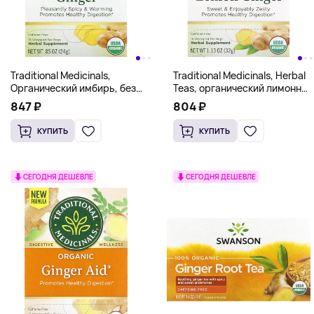
Traditional Medicinals,
Traditional Medicinals, Herbal
Органический имбирь, без
Teas, органический лимонный
кофеина, 16 чайных
имбирь, без кофеина, 16
847 ₽
804 ₽
пакетиков, 24 г (0,85 унции)
чайных пакетиков, 32 г (1,13
унции)
КУПИТЬ
КУПИТЬ
СЕГОДНЯ ДЕШЕВЛЕ
СЕГОДНЯ ДЕШЕВЛЕ