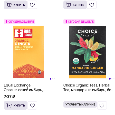
КУПИТЬ
КУПИТЬ
СЕГОДНЯ ДЕШЕВЛЕ
СЕГОДНЯ ДЕШЕВЛЕ
Equal Exchange,
Choice Organic Teas, Herbal
Органический имбирь,
Tea, мандарин и имбирь, без
травяной чай, без кофеина,
кофеина, 16 чайных
707 ₽
20 чайных пакетиков, 30 г
пакетиков, 29 г (1,02 унции)
(1,05 унции)
УТОЧНИТЬ НАЛИЧИЕ
КУПИТЬ