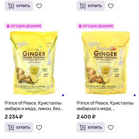
унции)
упаковке, 32 г (1,13 унции)
КУПИТЬ
КУПИТЬ
СЕГОДНЯ ДЕШЕВЛЕ
СЕГОДНЯ ДЕШЕВЛЕ
Prince of Peace, Кристаллы
Prince of Peace, Кристаллы
имбиря и меда, лимон, без
имбирного меда,
кофеина, 30 пакетиков по 18 г
оригинальный, без кофеина,
2 234 ₽
2 400 ₽
30 пакетиков по 18 г
КУПИТЬ
КУПИТЬ