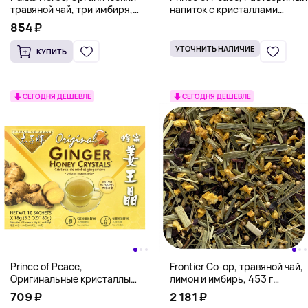
травяной чай, три имбиря,
напиток с кристаллами
без кофеина, 20 пакетиков,
имбиря и меда, без кофеина,
854 ₽
36 г (1,27 унции)
лимон, 10 пакетиков, 180 г
(6,3 унции)
УТОЧНИТЬ НАЛИЧИЕ
КУПИТЬ
СЕГОДНЯ ДЕШЕВЛЕ
СЕГОДНЯ ДЕШЕВЛЕ
Prince of Peace,
Frontier Co-op, травяной чай,
Оригинальные кристаллы
лимон и имбирь, 453 г
имбирного меда, 10
(16 унций)
709 ₽
2 181 ₽
пакетиков (18 г) каждый