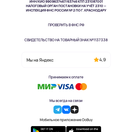
ИНН/КИО 9909637467/63746 КПП 231087001
Здоровье
НАЛОГОВЫЙ ОРГАН ПОСТАНОВКИ НА УЧЁТ 2310 —
Здоровье питомцев
ИНСПЕКЦИЯ ФНС РОССИИ № 2 ПО Г. КРАСНОДАРУ
Книги
Одежда и аксессуары
ПРОВЕРИТЬ В ФНС РФ
СВИДЕТЕЛЬСТВО НА ТОВАРНЫЙ ЗНАК №1137338
4,9
Мы на Яндекс
Принимаем к оплате
Мы всегда на связи
Мобильное приложение DoBuy