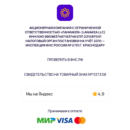
Игровые консоли
Гарантия
Камеры
Возврат
TV и мультимедиа
Выкуп товара
Музыка и звук
АКЦИОНЕРНАЯ КОМПАНИЯ С ОГРАНИЧЕННОЙ
Спорт
ОТВЕТСТВЕННОСТЬЮ «ЛАНИАКЕЯ» (LANIAKEA LLC)
ИНН/КИО 9909637467/63746 КПП 231087001
Здоровье
НАЛОГОВЫЙ ОРГАН ПОСТАНОВКИ НА УЧЁТ 2310 —
Здоровье питомцев
ИНСПЕКЦИЯ ФНС РОССИИ № 2 ПО Г. КРАСНОДАРУ
Книги
Одежда и аксессуары
ПРОВЕРИТЬ В ФНС РФ
СВИДЕТЕЛЬСТВО НА ТОВАРНЫЙ ЗНАК №1137338
4,9
Мы на Яндекс
Принимаем к оплате