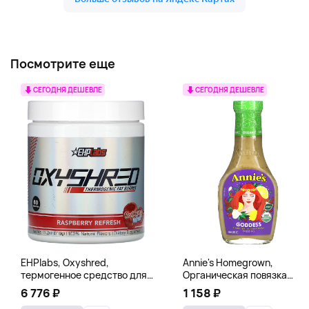
Посмотрите еще
СЕГОДНЯ ДЕШЕВЛЕ
СЕГОДНЯ ДЕШЕВЛЕ
EHPlabs, Oxyshred,
Annie's Homegrown,
термогенное средство для
Органическая повязка
сжигания жира, малиновое
«Богиня», 236 мл (8 жидк.
6 776 ₽
1 158 ₽
освежение, 318 г (11,2 унции)
унц.)