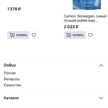
1 379 ₽
Carlson, Norwegian, самый
лучший рыбий жир,
натуральный лимон, 15
2 023 ₽
пакетиков (5 мл) каждый
КУПИТЬ
КУПИТЬ
DoBuy
Россия
Беларусь
Казахстан
Каталог
Смартфоны и гаджеты