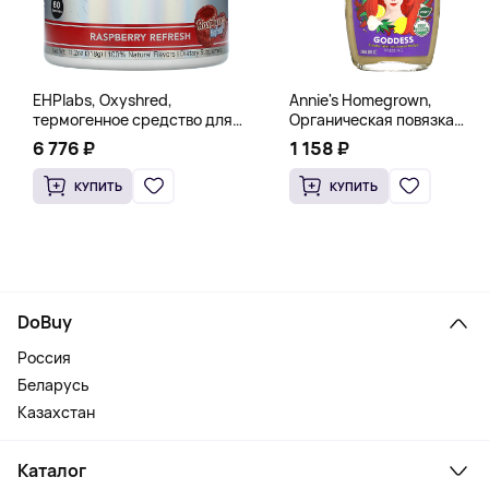
EHPlabs, Oxyshred,
Annie's Homegrown,
термогенное средство для
Органическая повязка
сжигания жира, малиновое
«Богиня», 236 мл (8 жидк.
6 776 ₽
1 158 ₽
освежение, 318 г (11,2 унции)
унц.)
КУПИТЬ
КУПИТЬ
DoBuy
Россия
Беларусь
Казахстан
Каталог