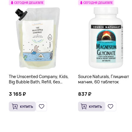
СЕГОДНЯ ДЕШЕВЛЕ
СЕГОДНЯ ДЕШЕВЛЕ
The Unscented Company, Kids,
Source Naturals, Глицинат
Big Bubble Bath, Refill, без
магния, 60 таблеток
отдушек, 1 л (33,8 жидк.
Унции)
3 165 ₽
837 ₽
КУПИТЬ
КУПИТЬ