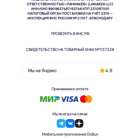
Спорт
ОТВЕТСТВЕННОСТЬЮ «ЛАНИАКЕЯ» (LANIAKEA LLC)
ИНН/КИО 9909637467/63746 КПП 231087001
Здоровье
НАЛОГОВЫЙ ОРГАН ПОСТАНОВКИ НА УЧЁТ 2310 —
Здоровье питомцев
ИНСПЕКЦИЯ ФНС РОССИИ № 2 ПО Г. КРАСНОДАРУ
Книги
Одежда и аксессуары
ПРОВЕРИТЬ В ФНС РФ
СВИДЕТЕЛЬСТВО НА ТОВАРНЫЙ ЗНАК №1137338
4,9
Мы на Яндекс
Принимаем к оплате
Мы всегда на связи
Мобильное приложение DoBuy